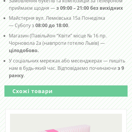
Замовлення букетів та композицій за телефоном
приймаєм щодня —
з 09:00 – 21:00 без вихідних
Майстерня вул. Лемківська 15а Понеділка
— Суботу з
08:00 до 18:00
.
Магазин (Павільйон “Квіти” місце № 16 пр.
Чорновола 2а (навпроти готелю Львів) —
цілодобово.
У соціальних мережах або месенджерах — пишіть
нам в будь-який час. Відповідаємо починаючи
з 9
ранку
.
Схожі товари