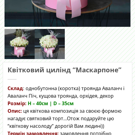
Квітковий цилінд “Маскарпоне”
Склад
:
однобутонна (коротка) троянда Аваланч і
Аваланч Піч, кущова троянда, орхідея, декор
Розмір:
H – 40cм | D – 35см
Опис:
ця квіткова композиція за своєю формою
нагадує святковий торт…Отож подаруйте цю
“квіткову насолоду” дорогій Вам людині))
Термін замовлення:
замовлення потрібно