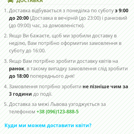
ДОСТАВКА
Доставка відбувається з понеділка по суботу
з 9:00
до 20:00
(Доставка в вечірній (до 23:00) і ранковий
(до 09:00) час, за домовленістю).
Якщо Ви бажаєте, щоб ми зробили доставку в
неділю, Вам потрібно оформитии замовлення в
суботу до 16:00.
Якщо Вам потрібно зробити доставку квітів на
ранок
, в такому випадку замовлення слід зробити
до 18:00
попереднього дня!
Замовлення потрібно зробити
не пізніше чим за
3 години
до події.
Доставка за межі Львова узгоджується за
телефоном
+38 (096)123-888-5
Куди ми можем доставити квіти?