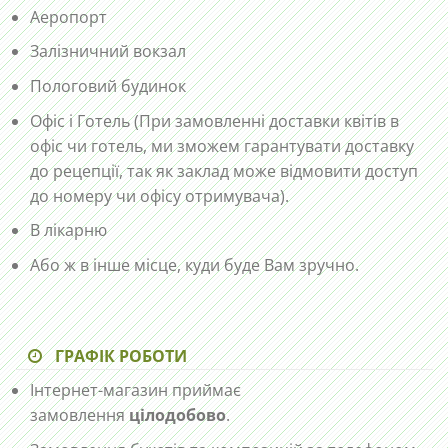
Аеропорт
Залізничний вокзал
Пологовий будинок
Офіс і Готель (При замовленні доставки квітів в
офіс чи готель, ми зможем гарантувати доставку
до рецепції, так як заклад може відмовити доступ
до номеру чи офісу отримувача).
В лікарню
Або ж в інше місце, куди буде Вам зручно.
ГРАФІК РОБОТИ
Інтернет-магазин приймає
замовлення
цілодобово
.