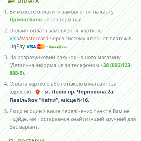
ОПЛАТА
Ви можете оплатити замовлення на карту
ПриватБанк
через термінал.
Онлайн-оплата замовлення, карткою
Visa
/
Mastercard
через систему інтернет-платежів
LiqPay
На розрахунковий рахунок нашого магазину
(Детальна інформація за телефоном
+38 (096)123-
888-5
).
Оплата карткою або готівкою в магазині за
адресою:
м. Львів пр. Чорновола 2а,
Павільйон “Квіти”, місце №16.
Якщо ні один з вище перелічених пунктів Вам не
підійде, ми постараємся знайти інший зручний для
Вас варіант.