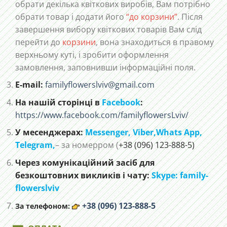
обрати декілька квіткових виробів, Вам потрібно
обрати товар і додати його
“до корзини”
. Після
завершення вибору квіткових товарів Вам слід
перейти до
корзини
, вона знаходиться в правому
верхньому куті, і зробити оформлення
замовлення, заповнивши інформаційні поля.
E-mail:
familyflowerslviv@gmail.com
На нашій сторінці в
Facebook
:
https://www.facebook.com/familyflowersLviv/
У месенджерах:
Messenger,
Viber,
Whats App
,
Telegram,
– за номерром (
+38 (096) 123-888-5)
Через комунікаційний засіб для
безкоштовних викликів і чату:
Skype: family-
flowerslviv
+38 (096) 123-888-5
За телефоном: