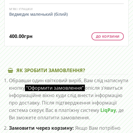
М’ЯКІ ІГРАШКИ
Ведмедик маленький (білий)
400.00
грн
ДО КОРЗИНИ
ЯК ЗРОБИТИ ЗАМОВЛЕННЯ?
Обравши один квітковий виріб, Вам слід натиснути
кнопку
“Оформити замовлення”
,
опісля з’явиться
інформаційне вікно куди слід внести інформацію
про доставку. Після підтвердження інформації
система скерує Вас в платіжну систему
LiqPay
, де
Ви зможете оплатити замовлення.
Замовити через корзину:
Якщо Вам потрібно