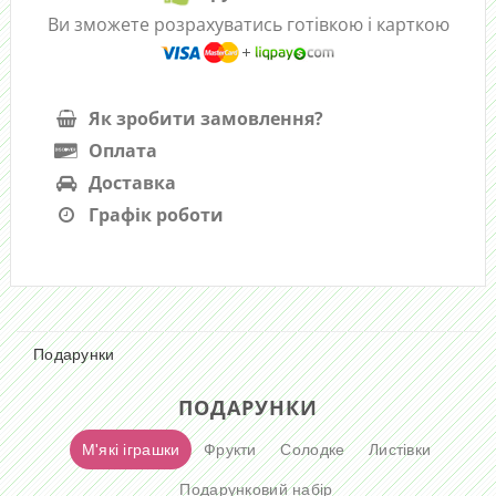
Ви зможете розрахуватись готівкою і карткою
Як зробити замовлення?
Оплата
Доставка
Графік роботи
Подарунки
ПОДАРУНКИ
М'які іграшки
Фрукти
Солодке
Листівки
Подарунковий набір