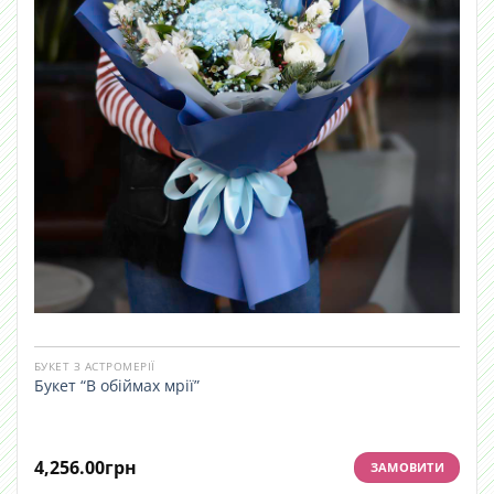
БУКЕТ З АСТРОМЕРІЇ
Букет “В обіймах мрії”
4,256.00
грн
ЗАМОВИТИ