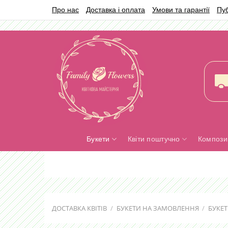
Skip
Про нас
Доставка і оплата
Умови та гарантії
Пу
to
content
Букети
Квіти поштучно
Композиц
ДОСТАВКА КВІТІВ
/
БУКЕТИ НА ЗАМОВЛЕННЯ
/
БУКЕТ