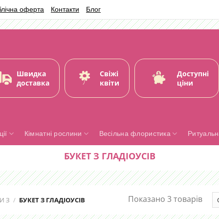
блічна оферта
Контакти
Блог
Швидка
Свіжі
Доступні
доставка
квіти
ціни
ії
Кімнатні рослини
Весільна флористика
Ритуальн
БУКЕТ З ГЛАДІОУСІВ
Показано 3 товарів
И З
/
БУКЕТ З ГЛАДІОУСІВ