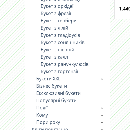
Букет з орхідеї
1,44
Букет з фрезії
Букет з гербери
Букет з лілій
Букет з гладіоусів
Букет з соняшників
Букет з півоній
Букет з калл
Букет з ранункулюсів
Букет з гортензії
Букети XXL
Бізнес букети
Ексклюзивні букети
Популярні букети
Події
Кому
Пори року
Квіти поштучно