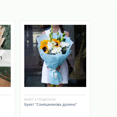
І
БУКЕТ З ГЛАДІОУСІВ
Букет “Соняшникова долина”