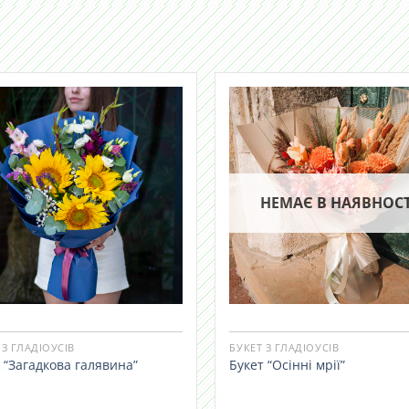
НЕМАЄ В НАЯВНОСТ
 З ГЛАДІОУСІВ
БУКЕТ З ГЛАДІОУСІВ
 “Загадкова галявина”
Букет “Осінні мрії”