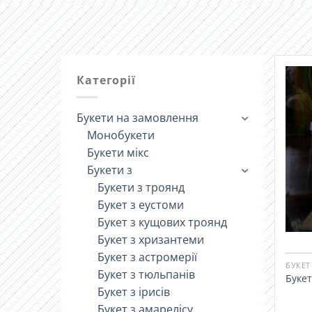
Категорії
Букети на замовлення
Монобукети
Букети мікс
Букети з
Букети з троянд
Букет з еустоми
Букет з кущових троянд
Букет з хризантеми
Букет з астромерії
БУКЕТ
Букет з тюльпанів
Букет
Букет з ірисів
Букет з амарелісу