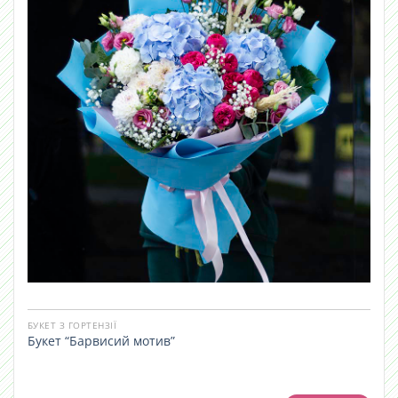
БУКЕТ З ГОРТЕНЗІЇ
Букет “Барвисий мотив”