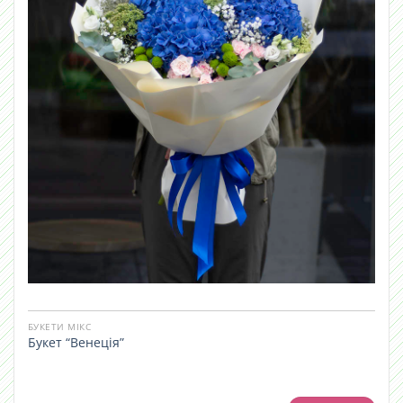
БУКЕТИ МІКС
Букет “Венеція”