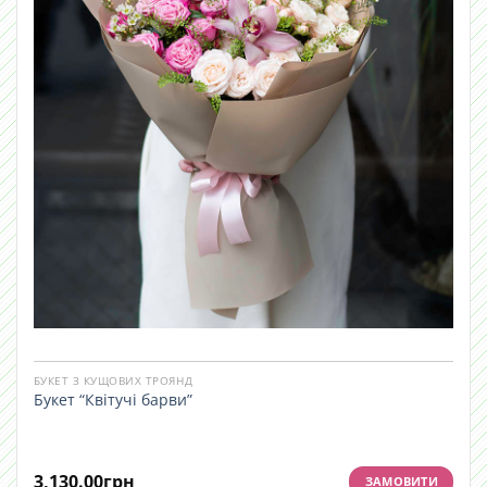
БУКЕТ З КУЩОВИХ ТРОЯНД
Букет “Квітучі барви”
3,130.00
грн
ЗАМОВИТИ