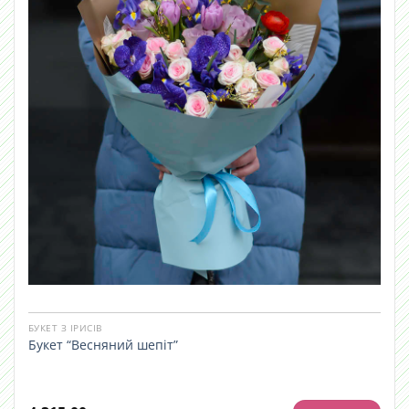
БУКЕТ З ІРИСІВ
Букет “Весняний шепіт”