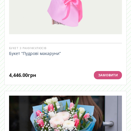
БУКЕТ З РАНУНКУЛЮСІВ
Букет “Пудрові макаруни”
4,446.00
грн
ЗАМОВИТИ