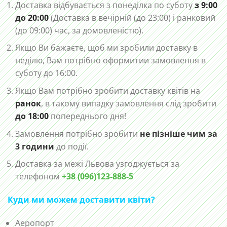
Доставка відбувається з понеділка по суботу
з 9:00
до 20:00
(Доставка в вечірній (до 23:00) і ранковий
(до 09:00) час, за домовленістю).
Якщо Ви бажаєте, щоб ми зробили доставку в
неділю, Вам потрібно оформитии замовлення в
суботу до 16:00.
Якщо Вам потрібно зробити доставку квітів на
ранок
, в такому випадку замовлення слід зробити
до 18:00
попереднього дня!
Замовлення потрібно зробити
не пізніше чим за
3 години
до події.
Доставка за межі Львова узгоджується за
телефоном
+38 (096)123-888-5
Куди ми можем доставити квіти?
Аеропорт