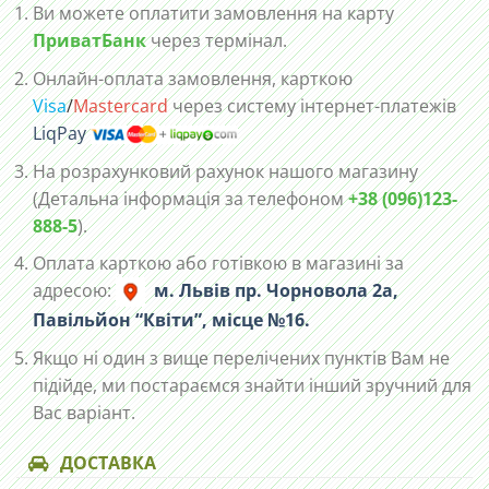
Ви можете оплатити замовлення на карту
ПриватБанк
через термінал.
Онлайн-оплата замовлення, карткою
Visa
/
Mastercard
через систему інтернет-платежів
LiqPay
На розрахунковий рахунок нашого магазину
(Детальна інформація за телефоном
+38 (096)123-
888-5
).
Оплата карткою або готівкою в магазині за
адресою:
м. Львів пр. Чорновола 2а,
Павільйон “Квіти”, місце №16.
Якщо ні один з вище перелічених пунктів Вам не
підійде, ми постараємся знайти інший зручний для
Вас варіант.
ДОСТАВКА