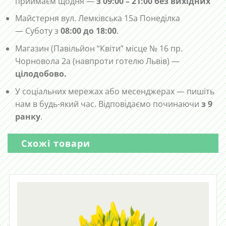
приймаєм щодня —
з 09:00 – 21:00 без вихідних
Майстерня вул. Лемківська 15а Понеділка
— Суботу з
08:00 до 18:00
.
Магазин (Павільйон “Квіти” місце № 16 пр.
Чорновола 2а (навпроти готелю Львів) —
цілодобово.
У соціальних мережах або месенджерах — пишіть
нам в будь-який час. Відповідаємо починаючи
з 9
ранку
.
Схожі товари