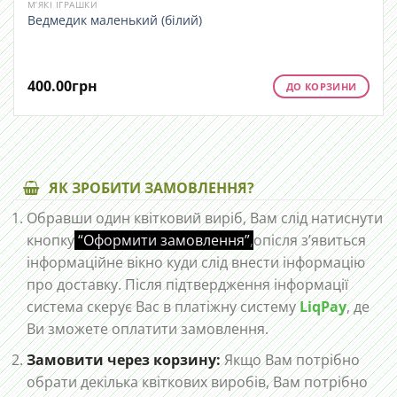
М’ЯКІ ІГРАШКИ
Ведмедик маленький (білий)
400.00
грн
ДО КОРЗИНИ
ЯК ЗРОБИТИ ЗАМОВЛЕННЯ?
Обравши один квітковий виріб, Вам слід натиснути
кнопку
“Оформити замовлення”
,
опісля з’явиться
інформаційне вікно куди слід внести інформацію
про доставку. Після підтвердження інформації
система скерує Вас в платіжну систему
LiqPay
, де
Ви зможете оплатити замовлення.
Замовити через корзину:
Якщо Вам потрібно
обрати декілька квіткових виробів, Вам потрібно