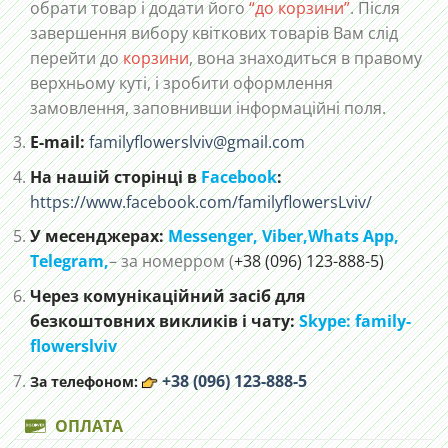
обрати товар і додати його
“до корзини”
. Після
завершення вибору квіткових товарів Вам слід
перейти до
корзини
, вона знаходиться в правому
верхньому куті, і зробити оформлення
замовлення, заповнивши інформаційні поля.
E-mail:
familyflowerslviv@gmail.com
На нашій сторінці в
Facebook
:
https://www.facebook.com/familyflowersLviv/
У месенджерах:
Messenger,
Viber,
Whats App
,
Telegram,
– за номерром (
+38 (096) 123-888-5)
Через комунікаційний засіб для
безкоштовних викликів і чату:
Skype: family-
flowerslviv
+38 (096) 123-888-5
За телефоном:
ОПЛАТА