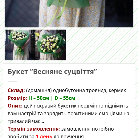
Букет “Весняне суцвіття”
Склад:
(домашня) однобутонна троянда, кермек
Розмір:
H – 50cм | D – 55см
Опис:
цей яскравий букетик неодмінно піднімить
вам настрій та зарядить позитиними емоціями на
тривалий час…
Термін замовлення:
замовлення потрібно
зробити за
1 день
до вручення.