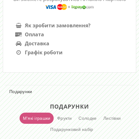
Як зробити замовлення?
Оплата
Доставка
Графік роботи
Подарунки
ПОДАРУНКИ
М'які іграшки
Фрукти
Солодке
Листівки
Подарунковий набір