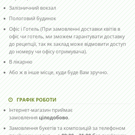
Залізничний вокзал
Пологовий будинок
Офіс і Готель (При замовленні доставки квітів в
офіс чи готель, ми зможем гарантувати доставку
до рецепції, так як заклад може відмовити доступ
до номеру чи офісу отримувача).
В лікарню
Або ж в інше місце, куди буде Вам зручно.
ГРАФІК РОБОТИ
Інтернет-магазин приймає
замовлення
цілодобово
.
Замовлення букетів та композицій за телефоном