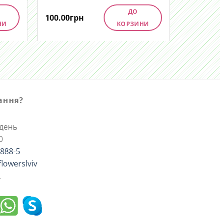
ДО
100.00
грн
НИ
КОРЗИНИ
тання?
ждень
0
-888-5
flowerslviv
.