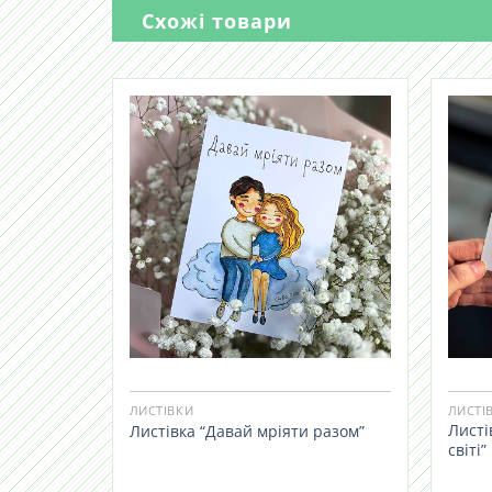
Схожі товари
ЛИСТІВКИ
ЛИСТІ
Листі
Листівка “Давай мріяти разом”
світі”