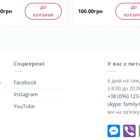
ДО
ДО
00
грн
100.00
грн
КОРЗИНИ
КОРЗИ
Соцмережі
У вас є пи
6 днів на ти
и
Facebook
з 8.00 до 20.0
Instagram
+38 (096) 123
skype: family-
YouTube
ми на зв’язку