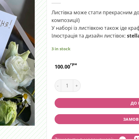
Листівка може стати прекрасним до
композиції)
У наборі із листівкою також іде кр
Ілюстрація та дизайн листівок:
stel
3 in stock
грн
100.00
Листівка "З Днем народження!" quan
ДО
ЗАМОВИ