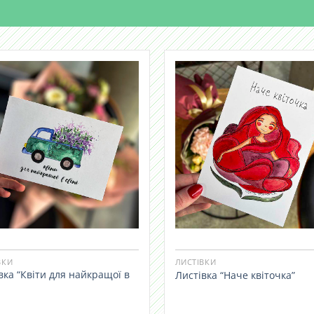
ВКИ
ЛИСТІВКИ
вка “Квіти для найкращої в
Листівка “Наче квіточка”