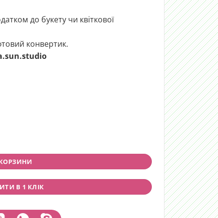
датком до букету чи квіткової
афтовий конвертик.
la.sun.studio
tity
 КОРЗИНИ
ТИ В 1 КЛІК