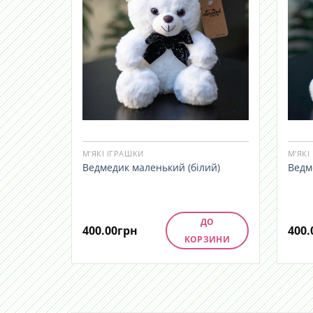
М’ЯКІ ІГРАШКИ
М’ЯКІ
Ведмедик маленький (білий)
Ведм
ДО
400.00
грн
400.
КОРЗИНИ