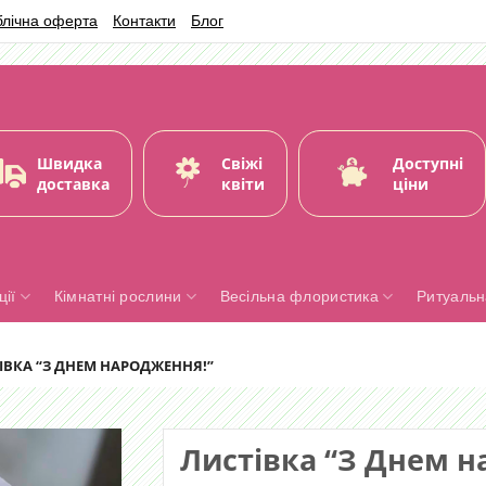
блічна оферта
Контакти
Блог
Швидка
Свіжі
Доступні
доставка
квіти
ціни
ії
Кімнатні рослини
Весільна флористика
Ритуальн
ІВКА “З ДНЕМ НАРОДЖЕННЯ!”
Листівка “З Днем н