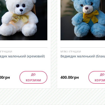
 ІГРАШКИ
М’ЯКІ ІГРАШКИ
едик маленький (кремовий)
Ведмедик маленький (блак
ДО
ДО
00
грн
400.00
грн
КОРЗИНИ
КОРЗ