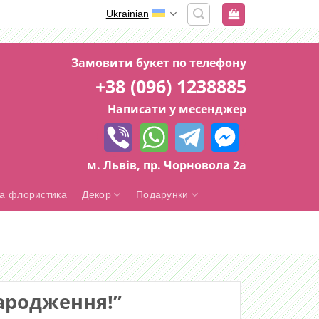
Ukrainian
Замовити букет по телефону
+38 (096) 1238885
Написати у месенджер
м. Львів, пр. Чорновола 2а
а флористика
Декор
Подарунки
ародження!”