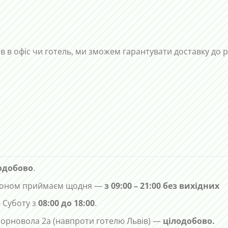
ів в офіс чи готель, ми зможем гарантувати доставку до 
одобово
.
лефоном приймаєм щодня —
з 09:00 – 21:00 без вихідних
 Суботу з
08:00 до 18:00
.
 Чорновола 2а (навпроти готелю Львів) —
цілодобово.