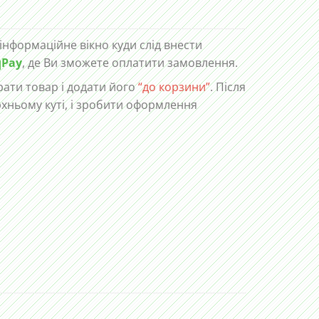
 інформаційне вікно куди слід внести
qPay
, де Ви зможете оплатити замовлення.
ати товар і додати його
“до корзини”
. Після
рхньому куті, і зробити оформлення