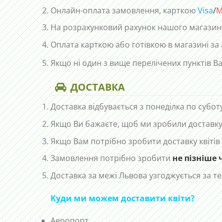
Онлайн-оплата замовлення, карткою
Visa
/
M
На розрахунковий рахунок нашого магазин
Оплата карткою або готівкою в магазині за
Якщо ні один з вище перелічених пунктів Ва
ДОСТАВКА
Доставка відбувається з понеділка по субот
Якщо Ви бажаєте, щоб ми зробили доставку 
Якщо Вам потрібно зробити доставку квітів
Замовлення потрібно зробити
не пізніше 
Доставка за межі Львова узгоджується за 
Куди ми можем доставити квіти?
Аеропорт