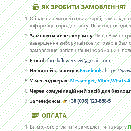
ЯК ЗРОБИТИ ЗАМОВЛЕННЯ?
Обравши один квітковий виріб, Вам слід на
інформацію про доставку. Після підтвердже
Замовити через корзину:
Якщо Вам потріб
завершення вибору квіткових товарів Вам с
замовлення, заповнивши інформаційні пол
E-mail:
familyflowerslviv@gmail.com
На нашій сторінці в
Facebook
:
https://www
У месенджерах:
Messenger,
Viber,
Whats A
Через комунікаційний засіб для безкошт
+38 (096) 123-888-5
За телефоном:
ОПЛАТА
Ви можете оплатити замовлення на карту
П