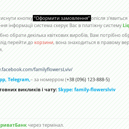
тиснути кнопку
“Оформити замовлення”
,
опісля з’явиться
ння інформації система скерує Вас в платіжну систему
Li
но обрати декілька квіткових виробів, Вам потрібно обр
лід перейти до
корзини
, вона знаходиться в правому ве
я.
.facebook.com/familyflowersLviv/
pp
,
Telegram,
– за номерром (
+38 (096) 123-888-5)
овних викликів і чату:
Skype: family-flowerslviv
риватБанк
через термінал.