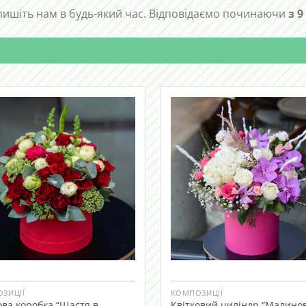
ишіть нам в будь-який час. Відповідаємо починаючи
з 9
ЗИЦІЇ
КОМПОЗИЦІЇ
ова коробка “Щастя в
Квітковий циліндр “Малинов