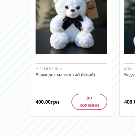
М’ЯКІ ІГРАШКИ
М’ЯКІ
Ведмедик маленький (білий)
Ведм
ДО
400.00
грн
400.
КОРЗИНИ