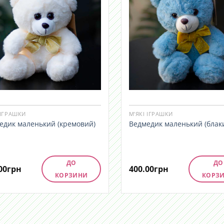
 ІГРАШКИ
М’ЯКІ ІГРАШКИ
едик маленький (кремовий)
Ведмедик маленький (блак
ДО
ДО
00
грн
400.00
грн
КОРЗИНИ
КОРЗ