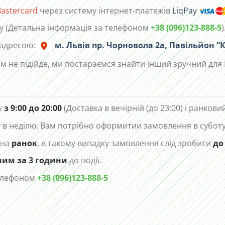
astercard
через систему інтернет-платежів
LiqPay
у (Детальна інформація за телефоном
+38 (096)123-888-5
)
 адресою:
м. Львів пр. Чорновола 2а, Павільйон “К
м не підійде, ми постараємся знайти інший зручний для 
у
з 9:00 до 20:00
(Доставка в вечірній (до 23:00) і ранковий
в неділю, Вам потрібно оформитии замовлення в суботу 
 на
ранок
, в такому випадку замовлення слід зробити
до
чим за 3 години
до події.
телефоном
+38 (096)123-888-5