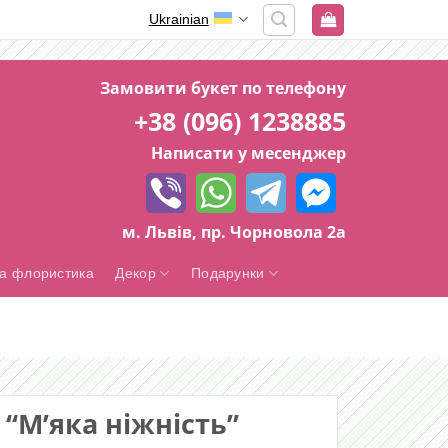
Ukrainian
Замовити букет по телефону
+38 (096) 1238885
Написати у месенджер
м. Львів, пр. Чорновола 2а
а флористика
Декор
Подарунки
 “М’яка ніжність”