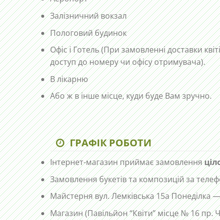
Залізничний вокзал
Пологовий будинок
Офіс і Готель (При замовленні доставки квіт
доступ до номеру чи офісу отримувача).
В лікарню
Або ж в інше місце, куди буде Вам зручно.
ГРАФІК РОБОТИ
Інтернет-магазин приймає замовлення
ціл
Замовлення букетів та композицій за те
Майстерня вул. Лемківська 15а Понеділка —
Магазин (Павільйон “Квіти” місце № 16 пр.