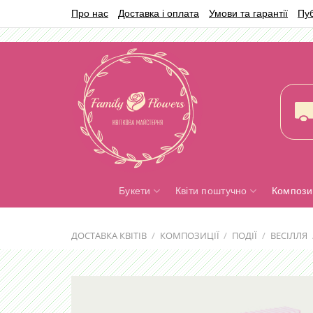
Skip
Про нас
Доставка і оплата
Умови та гарантії
Пу
to
content
Букети
Квіти поштучно
Композиц
ДОСТАВКА КВІТІВ
/
КОМПОЗИЦІЇ
/
ПОДІЇ
/
ВЕСІЛЛЯ