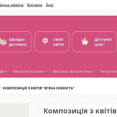
блічна оферта
Контакти
Блог
Швидка
Свіжі
Доступні
доставка
квіти
ціни
ії
Кімнатні рослини
Весільна флористика
Ритуальн
/
КОМПОЗИЦІЯ З КВІТІВ “М’ЯКА НІЖНІСТЬ”
Композиція з квітів