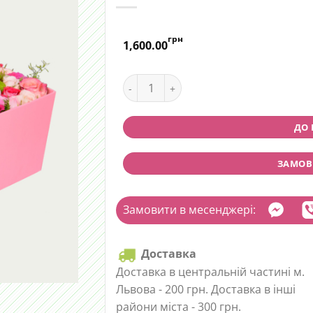
грн
1,600.00
Композиція з квітів "М'яка ніжність"
ДО
ЗАМОВИ
Замовити в месенджері:
Доставка
Доставка в центральній частині м.
Львова - 200 грн. Доставка в інші
райони міста - 300 грн.