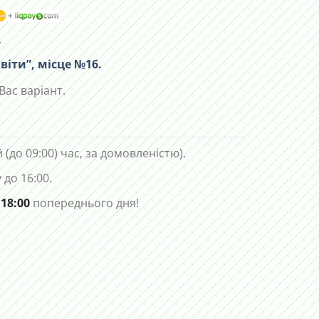
.
віти”, місце №16.
Вас варіант.
 (до 09:00) час, за домовленістю).
до 16:00.
 18:00
попереднього дня!