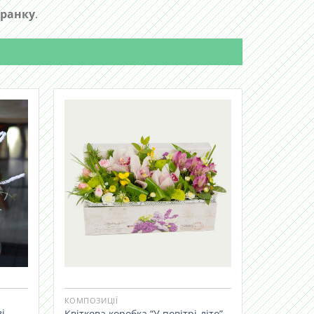
 ранку
.
КОМПОЗИЦІЇ
і
Квіткова коробка “У повітрі-літо”