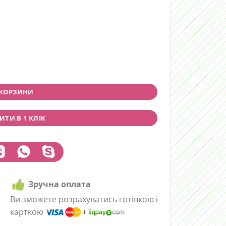
 quantity
 КОРЗИНИ
ТИ В 1 КЛІК
Зручна оплата
Ви зможете розрахуватись готівкою і
карткою