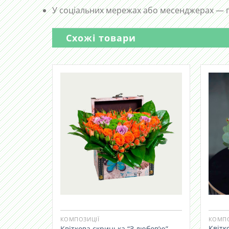
У соціальних мережах або месенджерах — п
Схожі товари
КОМПОЗИЦІЇ
КОМПО
Квітк
Квіткова скринька “З любов’ю”