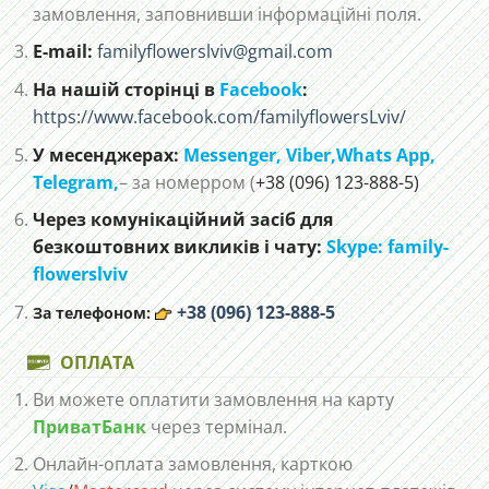
замовлення, заповнивши інформаційні поля.
E-mail:
familyflowerslviv@gmail.com
На нашій сторінці в
Facebook
:
https://www.facebook.com/familyflowersLviv/
У месенджерах:
Messenger,
Viber,
Whats App
,
Telegram,
– за номерром (
+38 (096) 123-888-5)
Через комунікаційний засіб для
безкоштовних викликів і чату:
Skype: family-
flowerslviv
+38 (096) 123-888-5
За телефоном:
ОПЛАТА
Ви можете оплатити замовлення на карту
ПриватБанк
через термінал.
Онлайн-оплата замовлення, карткою