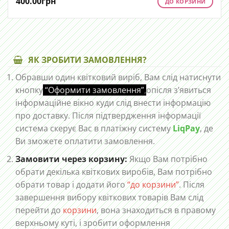
400.00
грн
ДО КОРЗИНИ
ЯК ЗРОБИТИ ЗАМОВЛЕННЯ?
Обравши один квітковий виріб, Вам слід натиснути
кнопку
“Оформити замовлення”
,
опісля з’явиться
інформаційне вікно куди слід внести інформацію
про доставку. Після підтвердження інформації
система скерує Вас в платіжну систему
LiqPay
, де
Ви зможете оплатити замовлення.
Замовити через корзину:
Якщо Вам потрібно
обрати декілька квіткових виробів, Вам потрібно
обрати товар і додати його
“до корзини”
. Після
завершення вибору квіткових товарів Вам слід
перейти до
корзини
, вона знаходиться в правому
верхньому куті, і зробити оформлення