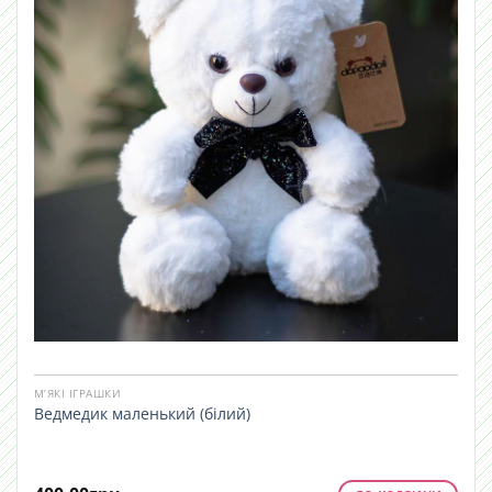
М’ЯКІ ІГРАШКИ
Ведмедик маленький (білий)