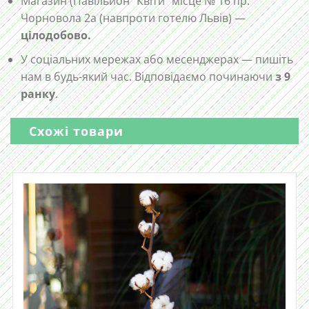
Магазин (Павільйон “Квіти” місце № 16 пр.
Чорновола 2а (навпроти готелю Львів) —
цілодобово.
У соціальних мережах або месенджерах — пишіть
нам в будь-який час. Відповідаємо починаючи
з 9
ранку
.
Схожі товари