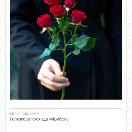
КВІТИ ПОШТУЧНО
Галузкова троянда Мірабель