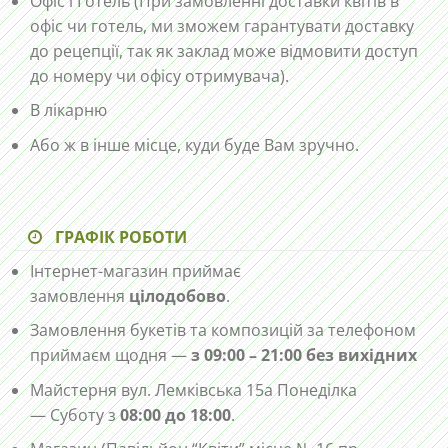
Офіс і Готель (При замовленні доставки квітів в
офіс чи готель, ми зможем гарантувати доставку
до рецепції, так як заклад може відмовити доступ
до номеру чи офісу отримувача).
В лікарню
Або ж в інше місце, куди буде Вам зручно.
ГРАФІК РОБОТИ
Інтернет-магазин приймає
замовлення
цілодобово
.
Замовлення букетів та композицій за телефоном
приймаєм щодня —
з 09:00 – 21:00 без вихідних
Майстерня вул. Лемківська 15а Понеділка
— Суботу з
08:00 до 18:00
.