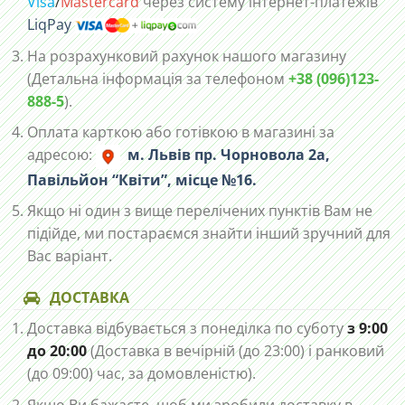
Visa
/
Mastercard
через систему інтернет-платежів
LiqPay
На розрахунковий рахунок нашого магазину
(Детальна інформація за телефоном
+38 (096)123-
888-5
).
Оплата карткою або готівкою в магазині за
адресою:
м. Львів пр. Чорновола 2а,
Павільйон “Квіти”, місце №16.
Якщо ні один з вище перелічених пунктів Вам не
підійде, ми постараємся знайти інший зручний для
Вас варіант.
ДОСТАВКА
Доставка відбувається з понеділка по суботу
з 9:00
до 20:00
(Доставка в вечірній (до 23:00) і ранковий
(до 09:00) час, за домовленістю).
Якщо Ви бажаєте, щоб ми зробили доставку в