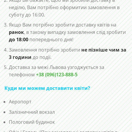
неділю, Вам потрібно оформитии замовлення в
суботу до 16:00.
Якщо Вам потрібно зробити доставку квітів на
ранок
, в такому випадку замовлення слід зробити
до 18:00
попереднього дня!
Замовлення потрібно зробити
не пізніше чим за
3 години
до події.
Доставка за межі Львова узгоджується за
телефоном
+38 (096)123-888-5
Куди ми можем доставити квіти?
Аеропорт
Залізничний вокзал
Пологовий будинок