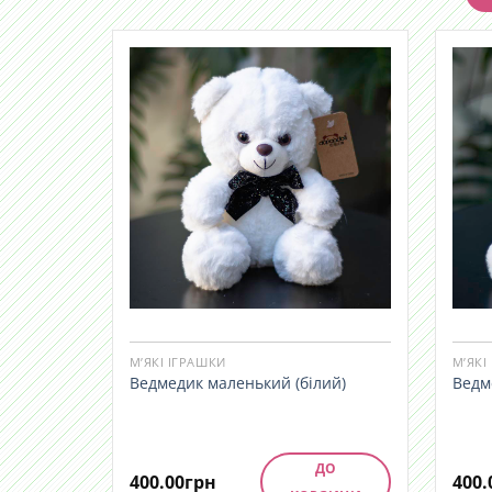
М’ЯКІ ІГРАШКИ
М’ЯКІ
Ведмедик маленький (білий)
Ведм
ДО
400.00
грн
400.