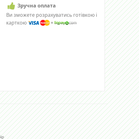
Зручна оплата
Ви зможете розрахуватись готівкою і
карткою
ір