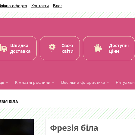
блічна оферта
Контакти
Блог
Швидка
Свіжі
Доступні
доставка
квіти
ціни
ії
Кімнатні рослини
Весільна флористика
Ритуальн
ЗІЯ БІЛА
Фрезія біла