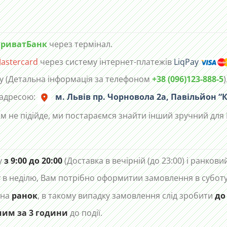
риватБанк
через термінал.
astercard
через систему інтернет-платежів
LiqPay
у (Детальна інформація за телефоном
+38 (096)123-888-5
)
 адресою:
м. Львів пр. Чорновола 2а, Павільйон “К
м не підійде, ми постараємся знайти інший зручний для 
у
з 9:00 до 20:00
(Доставка в вечірній (до 23:00) і ранковий
в неділю, Вам потрібно оформитии замовлення в суботу 
 на
ранок
, в такому випадку замовлення слід зробити
до
чим за 3 години
до події.