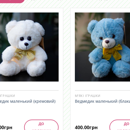
 ІГРАШКИ
М’ЯКІ ІГРАШКИ
едик маленький (кремовий)
Ведмедик маленький (блак
ДО
ДО
00
грн
400.00
грн