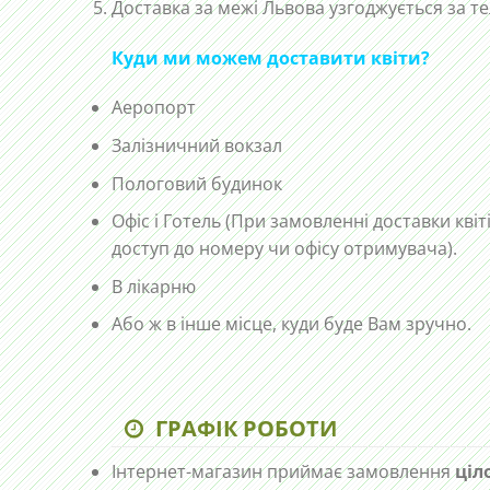
Доставка за межі Львова узгоджується за 
Куди ми можем доставити квіти?
Аеропорт
Залізничний вокзал
Пологовий будинок
Офіс і Готель (При замовленні доставки квіт
доступ до номеру чи офісу отримувача).
В лікарню
Або ж в інше місце, куди буде Вам зручно.
ГРАФІК РОБОТИ
Інтернет-магазин приймає замовлення
ціл