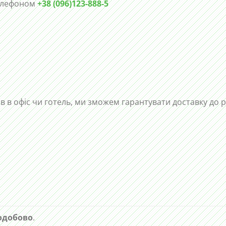
телефоном
+38 (096)123-888-5
ів в офіс чи готель, ми зможем гарантувати доставку до 
одобово
.