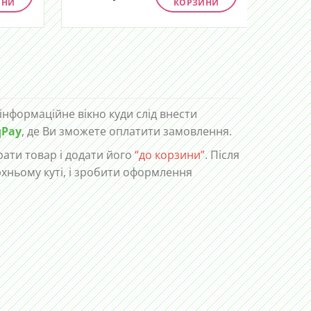
ИНИ
КОРЗИНИ
 інформаційне вікно куди слід внести
qPay
, де Ви зможете оплатити замовлення.
ати товар і додати його
“до корзини”
. Після
рхньому куті, і зробити оформлення