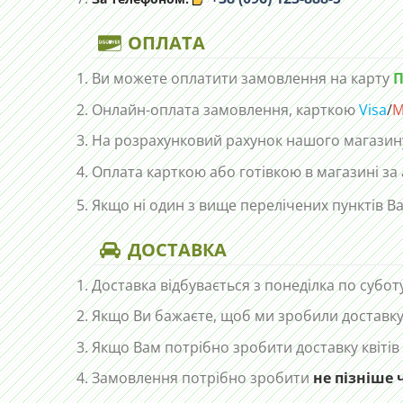
ОПЛАТА
Ви можете оплатити замовлення на карту
П
Онлайн-оплата замовлення, карткою
Visa
/
M
На розрахунковий рахунок нашого магазин
Оплата карткою або готівкою в магазині за
Якщо ні один з вище перелічених пунктів Ва
ДОСТАВКА
Доставка відбувається з понеділка по субот
Якщо Ви бажаєте, щоб ми зробили доставку 
Якщо Вам потрібно зробити доставку квітів
Замовлення потрібно зробити
не пізніше 