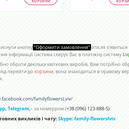
КОРЗИНИ
КОРЗ
тиснути кнопку
“Оформити замовлення”
,
опісля з’явиться
ння інформації система скерує Вас в платіжну систему
Li
но обрати декілька квіткових виробів, Вам потрібно обр
лід перейти до
корзини
, вона знаходиться в правому ве
я.
.facebook.com/familyflowersLviv/
pp
,
Telegram,
– за номерром (
+38 (096) 123-888-5)
овних викликів і чату:
Skype: family-flowerslviv