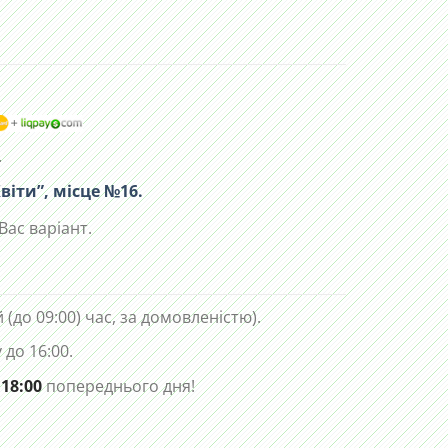
.
віти”, місце №16.
Вас варіант.
 (до 09:00) час, за домовленістю).
до 16:00.
 18:00
попереднього дня!