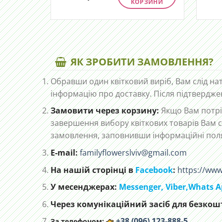
КОРЗИНИ
ЯК ЗРОБИТИ ЗАМОВЛЕННЯ?
Обравши один квітковий виріб, Вам слід на
інформацію про доставку. Після підтвердже
Замовити через корзину:
Якщо Вам потріб
завершення вибору квіткових товарів Вам с
замовлення, заповнивши інформаційні пол
E-mail:
familyflowerslviv@gmail.com
На нашій сторінці в
Facebook
:
https://www
У месенджерах:
Messenger,
Viber,
Whats A
Через комунікаційний засіб для безкошт
+38 (096) 123-888-5
За телефоном: