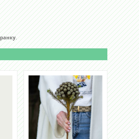
 ранку
.