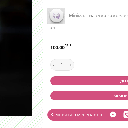
Мінімальна сума замовленн
грн.
грн
100.00
Фрезія біла quantity
ДО
ЗАМОВИ
Замовити в месенджері: