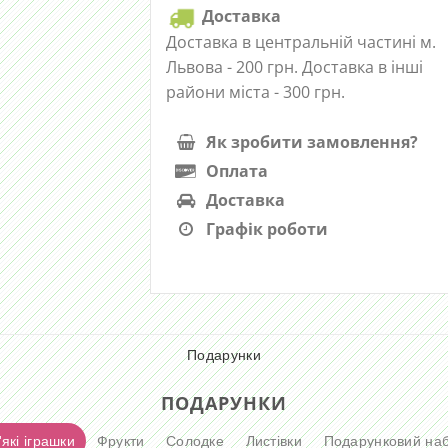
Доставка
Доставка в центральній частині м.
Львова - 200 грн. Доставка в інші
райони міста - 300 грн.
Як зробити замовлення?
Оплата
Доставка
Графік роботи
Подарунки
ПОДАРУНКИ
які іграшки
Фрукти
Солодке
Листівки
Подарунковий наб