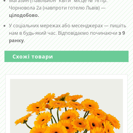
Магазин (Павільйон “Квіти” місце № 16 пр.
Чорновола 2а (навпроти готелю Львів) —
цілодобово.
У соціальних мережах або месенджерах — пишіть
нам в будь-який час. Відповідаємо починаючи
з 9
ранку
.
Схожі товари