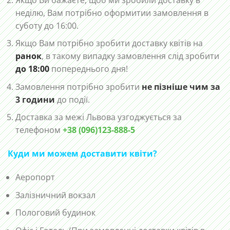
неділю, Вам потрібно оформитии замовлення в
суботу до 16:00.
Якщо Вам потрібно зробити доставку квітів на
ранок
, в такому випадку замовлення слід зробити
до 18:00
попереднього дня!
Замовлення потрібно зробити
не пізніше чим за
3 години
до події.
Доставка за межі Львова узгоджується за
телефоном
+38 (096)123-888-5
Куди ми можем доставити квіти?
Аеропорт
Залізничний вокзал
Пологовий будинок