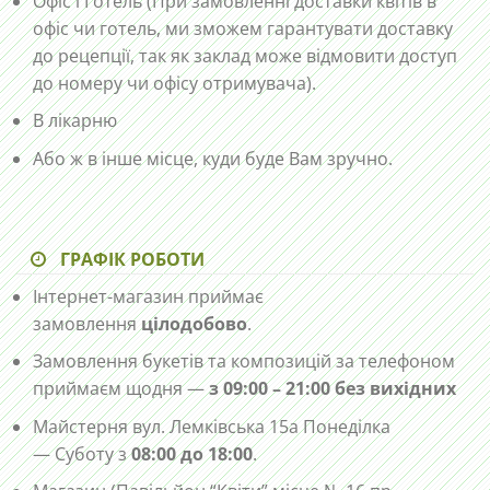
Офіс і Готель (При замовленні доставки квітів в
офіс чи готель, ми зможем гарантувати доставку
до рецепції, так як заклад може відмовити доступ
до номеру чи офісу отримувача).
В лікарню
Або ж в інше місце, куди буде Вам зручно.
ГРАФІК РОБОТИ
Інтернет-магазин приймає
замовлення
цілодобово
.
Замовлення букетів та композицій за телефоном
приймаєм щодня —
з 09:00 – 21:00 без вихідних
Майстерня вул. Лемківська 15а Понеділка
— Суботу з
08:00 до 18:00
.