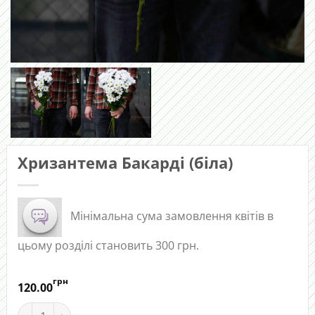
Хризантема Бакарді (біла)
Мінімальна сума замовлення квітів в
цьому розділі становить 300 грн.
грн
120.00
Хризантема Бакарді (біла) quantity