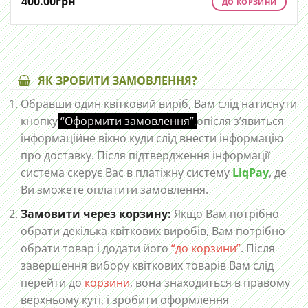
400.00
грн
ДО КОРЗИНИ
ЯК ЗРОБИТИ ЗАМОВЛЕННЯ?
Обравши один квітковий виріб, Вам слід натиснути
кнопку
“Оформити замовлення”
,
опісля з’явиться
інформаційне вікно куди слід внести інформацію
про доставку. Після підтвердження інформації
система скерує Вас в платіжну систему
LiqPay
, де
Ви зможете оплатити замовлення.
Замовити через корзину:
Якщо Вам потрібно
обрати декілька квіткових виробів, Вам потрібно
обрати товар і додати його
“до корзини”
. Після
завершення вибору квіткових товарів Вам слід
перейти до
корзини
, вона знаходиться в правому
верхньому куті, і зробити оформлення