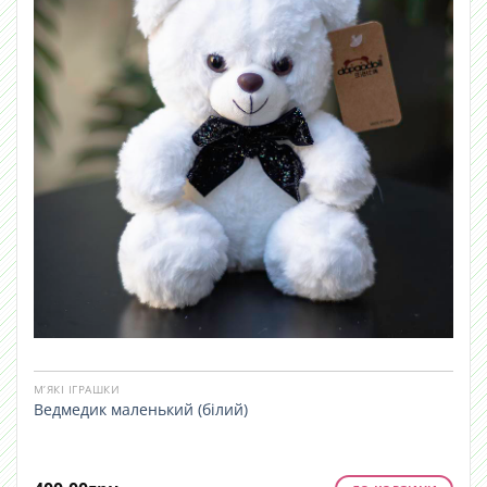
М’ЯКІ ІГРАШКИ
Ведмедик маленький (білий)