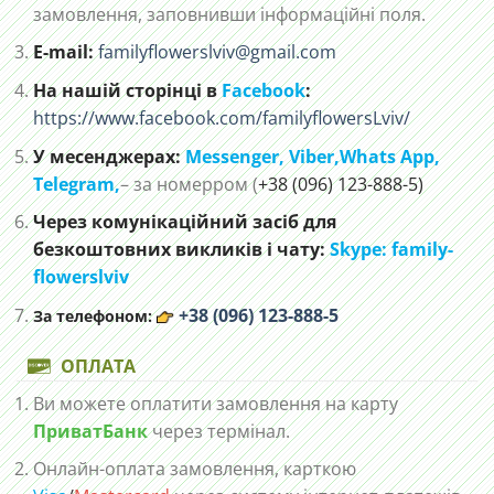
замовлення, заповнивши інформаційні поля.
E-mail:
familyflowerslviv@gmail.com
На нашій сторінці в
Facebook
:
https://www.facebook.com/familyflowersLviv/
У месенджерах:
Messenger,
Viber,
Whats App
,
Telegram,
– за номерром (
+38 (096) 123-888-5)
Через комунікаційний засіб для
безкоштовних викликів і чату:
Skype: family-
flowerslviv
+38 (096) 123-888-5
За телефоном:
ОПЛАТА
Ви можете оплатити замовлення на карту
ПриватБанк
через термінал.
Онлайн-оплата замовлення, карткою