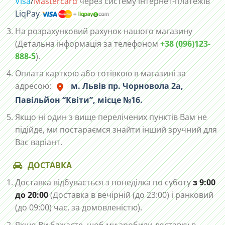
Visa
/
Mastercard
через систему інтернет-платежів
LiqPay
На розрахунковий рахунок нашого магазину
(Детальна інформація за телефоном
+38 (096)123-
888-5
).
Оплата карткою або готівкою в магазині за
адресою:
м. Львів пр. Чорновола 2а,
Павільйон “Квіти”, місце №16.
Якщо ні один з вище перелічених пунктів Вам не
підійде, ми постараємся знайти інший зручний для
Вас варіант.
ДОСТАВКА
Доставка відбувається з понеділка по суботу
з 9:00
до 20:00
(Доставка в вечірній (до 23:00) і ранковий
(до 09:00) час, за домовленістю).
Якщо Ви бажаєте, щоб ми зробили доставку в