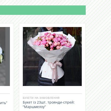
БУКЕТИ НА ЗАМОВЛЕННЯ
Букет із 23шт. троянди-спрей:
ить”
“Маршмелоу”