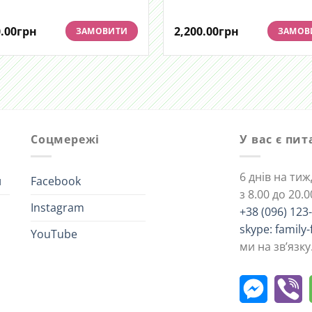
.00
грн
2,200.00
грн
ЗАМОВИТИ
ЗАМОВ
Соцмережі
У вас є пи
6 днів на ти
и
Facebook
з 8.00 до 20.0
Instagram
+38 (096) 123
skype: family-
YouTube
ми на зв’язку