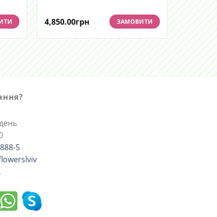
4,850.00
грн
ИТИ
ЗАМОВИТИ
тання?
ждень
0
-888-5
flowerslviv
.