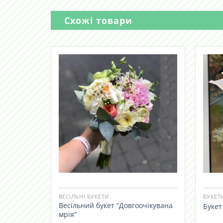
Схожі товари
ВЕСІЛЬНІ БУКЕТИ
БУКЕТ
Весільний букет “Довгоочікувана
Букет
мрія”