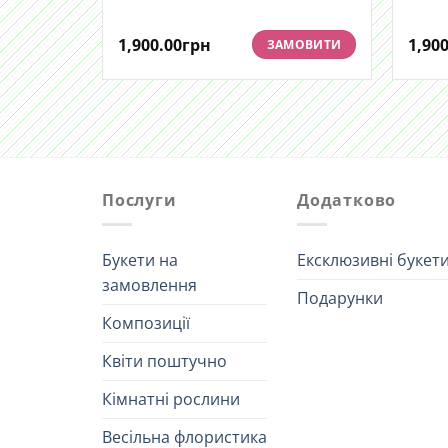
1,900.00
грн
1,900
ЗАМОВИТИ
Послуги
Додатково
Букети на
Ексклюзивні букет
замовлення
Подарунки
Композиції
Квіти поштучно
Кімнатні рослини
Весільна флористика