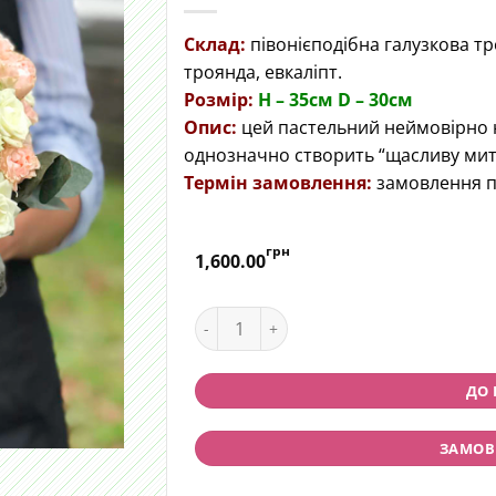
Склад:
півонієподібна галузкова т
троянда, евкаліпт.
Розмір:
H – 35cм D – 30см
Опис:
цей пастельний неймовірно 
однозначно створить “щасливу мит
Термін замовлення:
замовлення п
грн
1,600.00
Весільний букет "Щаслива мить" qua
ДО
ЗАМОВИ