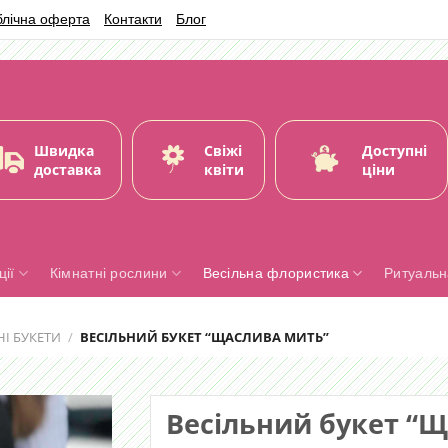
блічна оферта
Контакти
Блог
Швидка
Свіжі
Доступні
доставка
квіти
ціни
ії
Кімнатні рослини
Весільна флористика
Ритуальн
НІ БУКЕТИ
/
ВЕСІЛЬНИЙ БУКЕТ “ЩАСЛИВА МИТЬ”
Весільний букет “