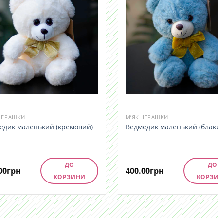
 ІГРАШКИ
М’ЯКІ ІГРАШКИ
едик маленький (кремовий)
Ведмедик маленький (блак
ДО
ДО
00
грн
400.00
грн
КОРЗИНИ
КОРЗ