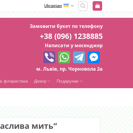
Ukrainian
Замовити букет по телефону
+38 (096) 1238885
Написати у месенджер
м. Львів, пр. Чорновола 2а
а флористика
Декор
Подарунки
Щаслива мить”