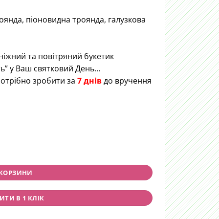
роянда, піоновидна троянда, галузкова
ніжний та повітряний букетик
ь” у Ваш святковий День…
отрібно зробити за
7 днів
до вручення
ntity
 КОРЗИНИ
ТИ В 1 КЛІК