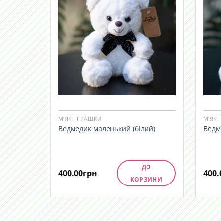
М’ЯКІ ІГРАШКИ
М’ЯКІ
Ведмедик маленький (білий)
Ведм
ДО
400.00
грн
400.
КОРЗИНИ