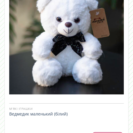
М’ЯКІ ІГРАШКИ
Ведмедик маленький (білий)