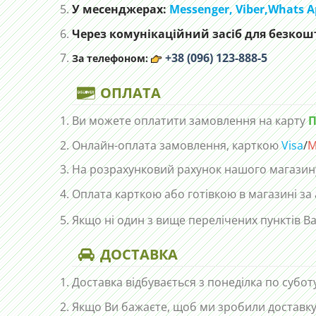
У месенджерах:
Messenger,
Viber,
Whats A
Через комунікаційний засіб для безкошт
+38 (096) 123-888-5
За телефоном:
ОПЛАТА
Ви можете оплатити замовлення на карту
П
Онлайн-оплата замовлення, карткою
Visa
/
M
На розрахунковий рахунок нашого магазин
Оплата карткою або готівкою в магазині за
Якщо ні один з вище перелічених пунктів Ва
ДОСТАВКА
Доставка відбувається з понеділка по субот
Якщо Ви бажаєте, щоб ми зробили доставку 