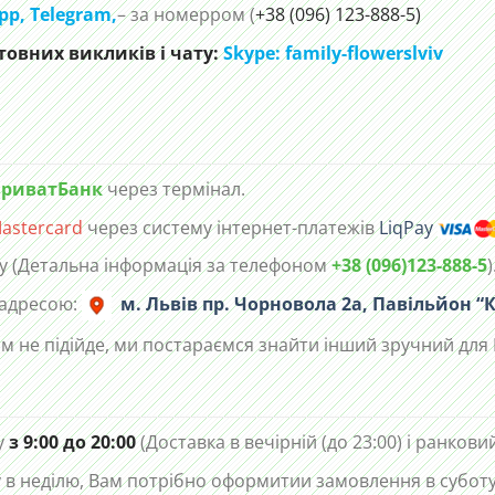
pp
,
Telegram,
– за номерром (
+38 (096) 123-888-5)
овних викликів і чату:
Skype: family-flowerslviv
риватБанк
через термінал.
astercard
через систему інтернет-платежів
LiqPay
у (Детальна інформація за телефоном
+38 (096)123-888-5
)
 адресою:
м. Львів пр. Чорновола 2а, Павільйон “К
м не підійде, ми постараємся знайти інший зручний для 
у
з 9:00 до 20:00
(Доставка в вечірній (до 23:00) і ранковий
в неділю, Вам потрібно оформитии замовлення в суботу 