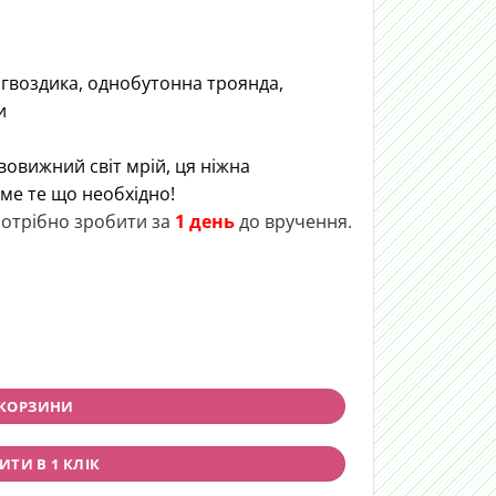
 гвоздика, однобутонна троянда,
и
вовижний світ мрій, ця ніжна
аме те що необхідно!
отрібно зробити за
1 день
до вручення.
Чудес" quantity
 КОРЗИНИ
ТИ В 1 КЛІК