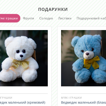
ПОДАРУНКИ
які іграшки
Фрукти
Солодке
Листівки
Подарунковий наб
 ІГРАШКИ
М’ЯКІ ІГРАШКИ
едик маленький (кремовий)
Ведмедик маленький (блак