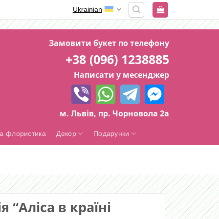
Ukrainian
Замовити букет по телефону
+38 (096) 1238885
Написати у месенджер
м. Львів, пр. Чорновола 2а
а флористика
Декор
Подарунки
 “Аліса в країні