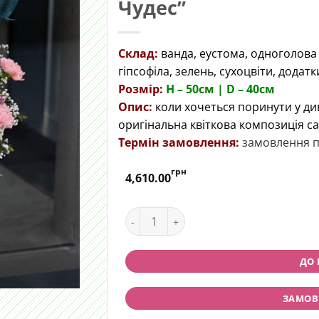
Чудес”
Склад:
ванда, еустома, одноголова
гіпсофіла, зелень, сухоцвіти, додатк
Розмір:
H – 50cм | D – 40см
Опис:
коли хочеться поринути у ди
оригінальна квіткова композиція с
Термін замовлення:
замовлення п
грн
4,610.00
Квіткова композиція "Аліса в країні 
ДО
ЗАМОВИ