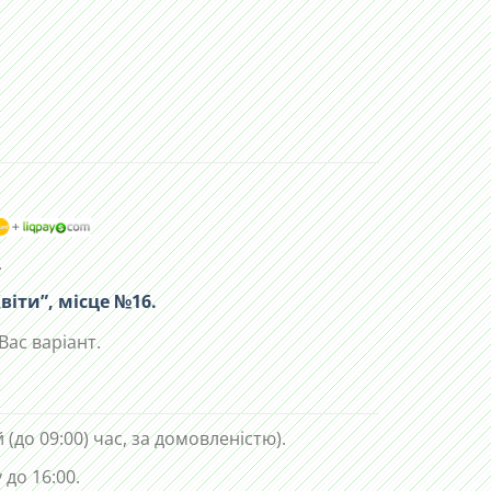
.
віти”, місце №16.
Вас варіант.
 (до 09:00) час, за домовленістю).
до 16:00.