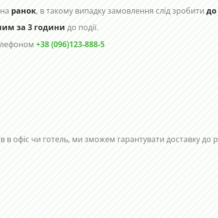
 на
ранок
, в такому випадку замовлення слід зробити
до
чим за 3 години
до події.
телефоном
+38 (096)123-888-5
ів в офіс чи готель, ми зможем гарантувати доставку до 