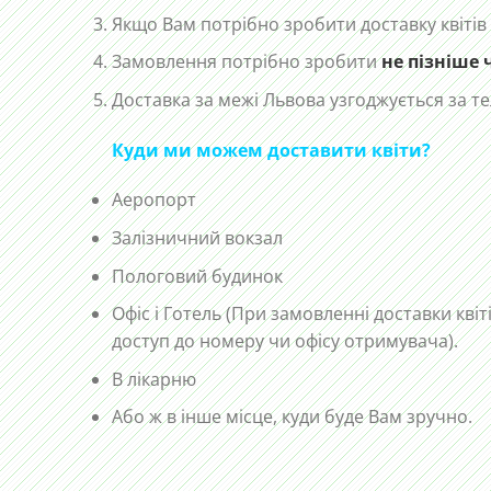
Якщо Вам потрібно зробити доставку квітів
Замовлення потрібно зробити
не пізніше 
Доставка за межі Львова узгоджується за 
Куди ми можем доставити квіти?
Аеропорт
Залізничний вокзал
Пологовий будинок
Офіс і Готель (При замовленні доставки квіт
доступ до номеру чи офісу отримувача).
В лікарню
Або ж в інше місце, куди буде Вам зручно.