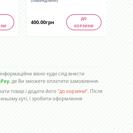
(лавандовий)
ДО
400.00
грн
400.00
ИНИ
КОРЗИНИ
 інформаційне вікно куди слід внести
qPay
, де Ви зможете оплатити замовлення.
ати товар і додати його
“до корзини”
. Після
рхньому куті, і зробити оформлення