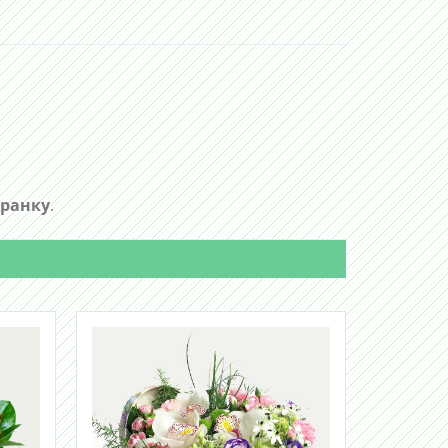
 ранку
.