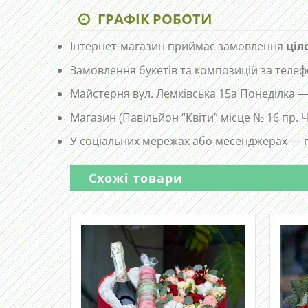
ГРАФІК РОБОТИ
Інтернет-магазин приймає замовлення
ціл
Замовлення букетів та композицій за те
Майстерня вул. Лемківська 15а Понеділка —
Магазин (Павільйон “Квіти” місце № 16 пр.
У соціальних мережах або месенджерах — п
Схожі товари