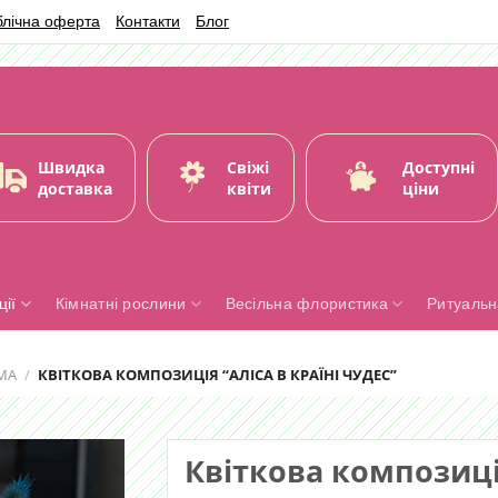
блічна оферта
Контакти
Блог
Швидка
Свіжі
Доступні
доставка
квіти
ціни
ії
Кімнатні рослини
Весільна флористика
Ритуальн
МА
/
КВІТКОВА КОМПОЗИЦІЯ “АЛІСА В КРАЇНІ ЧУДЕС”
Квіткова композиція