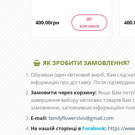
ДО
400.00
грн
400.
КОРЗИНИ
ЯК ЗРОБИТИ ЗАМОВЛЕННЯ?
Обравши один квітковий виріб, Вам слід на
інформацію про доставку. Після підтвердже
Замовити через корзину:
Якщо Вам потріб
завершення вибору квіткових товарів Вам с
замовлення, заповнивши інформаційні пол
E-mail:
familyflowerslviv@gmail.com
На нашій сторінці в
Facebook
:
https://www