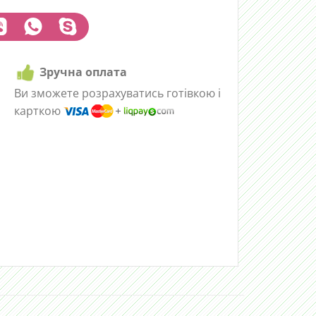
Зручна оплата
Ви зможете розрахуватись готівкою і
карткою