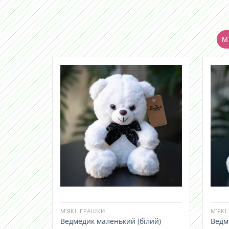
М'
М’ЯКІ ІГРАШКИ
М’ЯКІ
Ведмедик маленький (білий)
Ведм