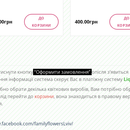
ДО
ДО
00
грн
400.00
грн
КОРЗИНИ
КОРЗ
тиснути кнопку
“Оформити замовлення”
,
опісля з’явиться
ння інформації система скерує Вас в платіжну систему
Li
но обрати декілька квіткових виробів, Вам потрібно обр
лід перейти до
корзини
, вона знаходиться в правому ве
я.
.facebook.com/familyflowersLviv/