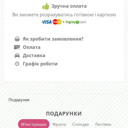
Зручна оплата
Ви зможете розрахуватись готівкою і карткою
Як зробити замовлення?
Оплата
Доставка
Графік роботи
Подарунки
ПОДАРУНКИ
М'які іграшки
Фрукти
Солодке
Листівки