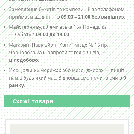
Замовлення букетів та композицій за телефоном
приймаєм щодня —
з 09:00 – 21:00 без вихідних
Майстерня вул. Лемківська 15а Понеділка
— Суботу з
08:00 до 18:00
.
Магазин (Павільйон “Квіти” місце № 16 пр.
Чорновола 2а (навпроти готелю Львів) —
цілодобово.
У соціальних мережах або месенджерах — пишіть
нам в будь-який час. Відповідаємо починаючи
з 9
ранку
.
Схожі товари