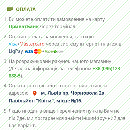
ОПЛАТА
Ви можете оплатити замовлення на карту
ПриватБанк
через термінал.
Онлайн-оплата замовлення, карткою
Visa
/
Mastercard
через систему інтернет-платежів
LiqPay
На розрахунковий рахунок нашого магазину
(Детальна інформація за телефоном
+38 (096)123-
888-5
).
Оплата карткою або готівкою в магазині за
адресою:
м. Львів пр. Чорновола 2а,
Павільйон “Квіти”, місце №16.
Якщо ні один з вище перелічених пунктів Вам не
підійде, ми постараємся знайти інший зручний для
Вас варіант.