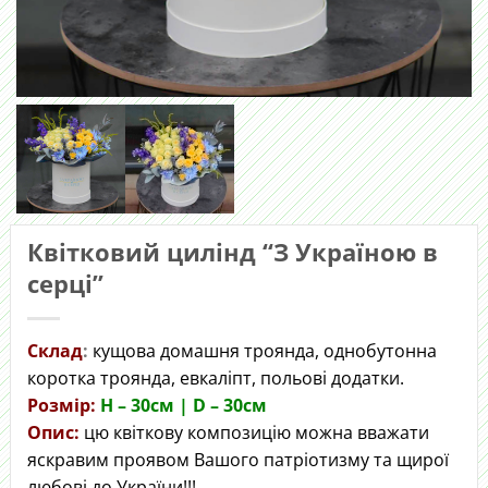
Квітковий цилінд “З Україною в
серці”
Склад
:
кущова домашня троянда, однобутонна
коротка троянда, евкаліпт, польові додатки.
Розмір:
H – 30cм | D – 30см
Опис:
цю квіткову композицію можна вважати
яскравим проявом Вашого патріотизму та щирої
любові до України!!!