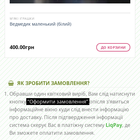
М’ЯКІ ІГРАШКИ
Ведмедик маленький (білий)
400.00
грн
ДО КОРЗИНИ
ЯК ЗРОБИТИ ЗАМОВЛЕННЯ?
Обравши один квітковий виріб, Вам слід натиснути
кнопку
“Оформити замовлення”
,
опісля з’явиться
інформаційне вікно куди слід внести інформацію
про доставку. Після підтвердження інформації
система скерує Вас в платіжну систему
LiqPay
, де
Ви зможете оплатити замовлення.