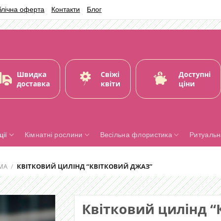
блічна оферта
Контакти
Блог
Швидка
Свіжі
Доступні
доставка
квіти
ціни
ії
Кімнатні рослини
Весільна флористика
Ритуальн
МА
/
КВІТКОВИЙ ЦИЛІНД “КВІТКОВИЙ ДЖАЗ”
Квітковий цилінд “