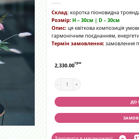
Склад
:
коротка піоновидна троянда,
Розмір:
H – 30cм | D – 30см
Опис:
ця квіткова композиція умов
гармонічним поєднанням, енерге
Термін замовлення:
замовлення п
грн
2,330.00
Квітковий цилінд "Квітковий джаз" 
ДО
ЗАМОВИ
Замовити в месенджері: