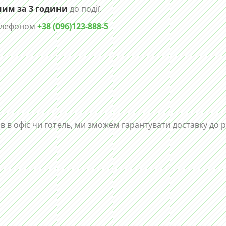
чим за 3 години
до події.
телефоном
+38 (096)123-888-5
ів в офіс чи готель, ми зможем гарантувати доставку до 