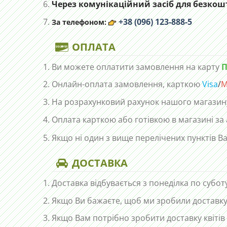
Через комунікаційний засіб для безкошт
+38 (096) 123-888-5
За телефоном:
ОПЛАТА
Ви можете оплатити замовлення на карту
П
Онлайн-оплата замовлення, карткою
Visa
/
M
На розрахунковий рахунок нашого магазин
Оплата карткою або готівкою в магазині за
Якщо ні один з вище перелічених пунктів Ва
ДОСТАВКА
Доставка відбувається з понеділка по субот
Якщо Ви бажаєте, щоб ми зробили доставку 
Якщо Вам потрібно зробити доставку квітів