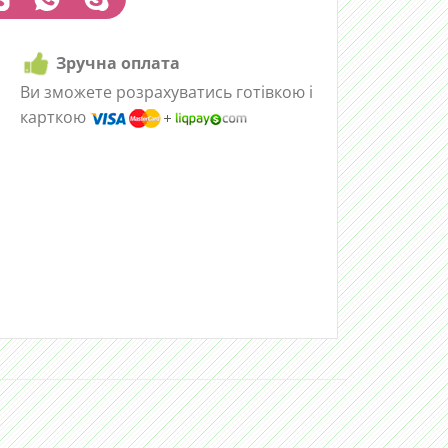
Зручна оплата
Ви зможете розрахуватись готівкою і
карткою