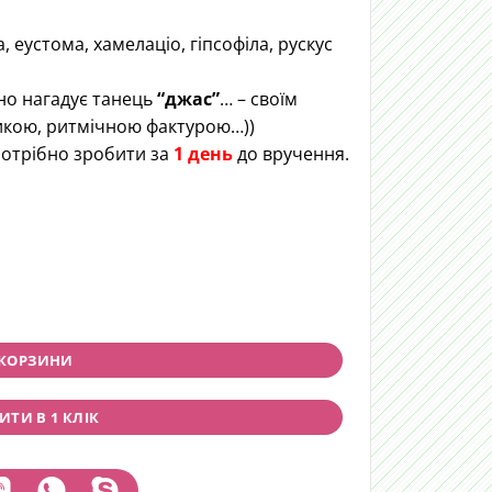
 еустома, хамелаціо, гіпсофіла, рускус
но нагадує танець
“джас”
… – своїм
тикою, ритмічною фактурою…))
отрібно зробити за
1 день
до вручення.
quantity
 КОРЗИНИ
ТИ В 1 КЛІК