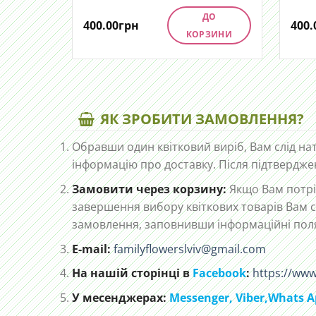
ДО
400.00
грн
400.
КОРЗИНИ
ЯК ЗРОБИТИ ЗАМОВЛЕННЯ?
Обравши один квітковий виріб, Вам слід на
інформацію про доставку. Після підтвердже
Замовити через корзину:
Якщо Вам потріб
завершення вибору квіткових товарів Вам с
замовлення, заповнивши інформаційні пол
E-mail:
familyflowerslviv@gmail.com
На нашій сторінці в
Facebook
:
https://www
У месенджерах:
Messenger,
Viber,
Whats A