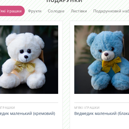
які іграшки
Фрукти
Солодке
Листівки
Подарунковий наб
 ІГРАШКИ
М’ЯКІ ІГРАШКИ
едик маленький (кремовий)
Ведмедик маленький (блак