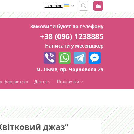
Ukrainian
Замовити букет по телефону
+38 (096) 1238885
Написати у месенджер
м. Львів, пр. Чорновола 2а
а флористика
Декор
Подарунки
Квітковий джаз”