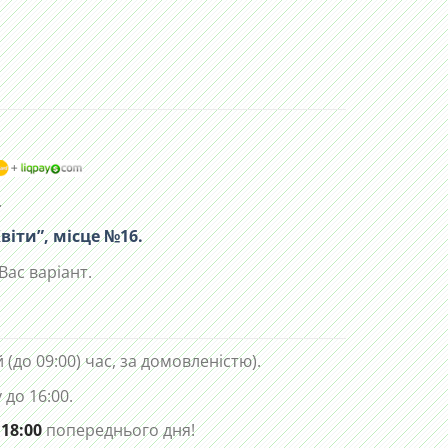
.
віти”, місце №16.
Вас варіант.
 (до 09:00) час, за домовленістю).
до 16:00.
 18:00
попереднього дня!