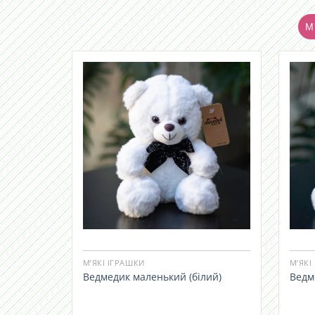
М'
М’ЯКІ ІГРАШКИ
М’ЯКІ
Ведмедик маленький (білий)
Ведм