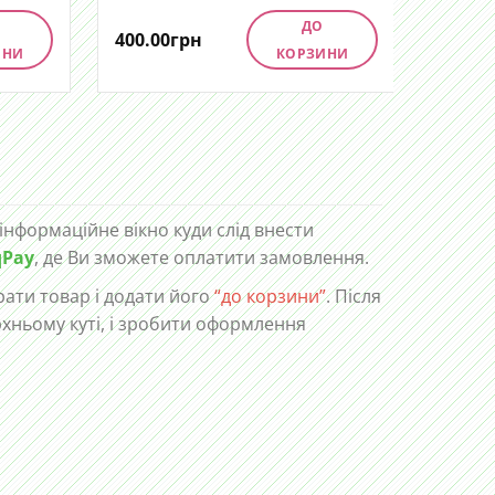
ДО
400.00
грн
400.00
ИНИ
КОРЗИНИ
 інформаційне вікно куди слід внести
qPay
, де Ви зможете оплатити замовлення.
ати товар і додати його
“до корзини”
. Після
рхньому куті, і зробити оформлення