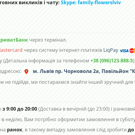
овних викликів і чату:
Skype: family-flowerslviv
риватБанк
через термінал.
astercard
через систему інтернет-платежів
LiqPay
у (Детальна інформація за телефоном
+38 (096)123-888-5
)
 адресою:
м. Львів пр. Чорновола 2а, Павільйон “К
м не підійде, ми постараємся знайти інший зручний для 
у
з 9:00 до 20:00
(Доставка в вечірній (до 23:00) і ранковий
в неділю, Вам потрібно оформитии замовлення в суботу 
 на
ранок
, в такому випадку замовлення слід зробити
до