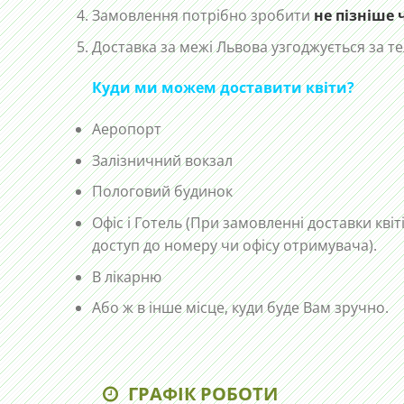
Замовлення потрібно зробити
не пізніше 
Доставка за межі Львова узгоджується за 
Куди ми можем доставити квіти?
Аеропорт
Залізничний вокзал
Пологовий будинок
Офіс і Готель (При замовленні доставки квіт
доступ до номеру чи офісу отримувача).
В лікарню
Або ж в інше місце, куди буде Вам зручно.
ГРАФІК РОБОТИ