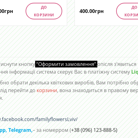
ДО
ДО
00
грн
400.00
грн
КОРЗИНИ
КОРЗ
тиснути кнопку
“Оформити замовлення”
,
опісля з’явиться
ння інформації система скерує Вас в платіжну систему
Li
но обрати декілька квіткових виробів, Вам потрібно обр
лід перейти до
корзини
, вона знаходиться в правому ве
я.
.facebook.com/familyflowersLviv/
pp
,
Telegram,
– за номерром (
+38 (096) 123-888-5)