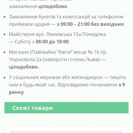
замовлення
цілодобово
.
Замовлення букетів та композицій за телефоном
приймаєм щодня —
з 09:00 – 21:00 без вихідних
Майстерня вул. Лемківська 15а Понеділка
— Суботу з
08:00 до 18:00
.
Магазин (Павільйон “Квіти” місце № 16 пр.
Чорновола 2а (навпроти готелю Львів) —
цілодобово.
У соціальних мережах або месенджерах — пишіть
нам в будь-який час. Відповідаємо починаючи
з 9
ранку
.
Схожі товари