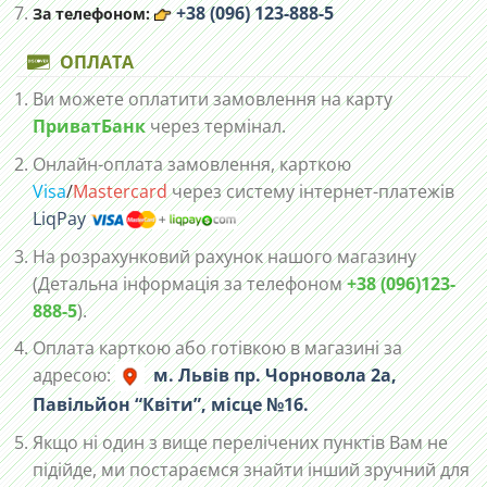
+38 (096) 123-888-5
За телефоном:
ОПЛАТА
Ви можете оплатити замовлення на карту
ПриватБанк
через термінал.
Онлайн-оплата замовлення, карткою
Visa
/
Mastercard
через систему інтернет-платежів
LiqPay
На розрахунковий рахунок нашого магазину
(Детальна інформація за телефоном
+38 (096)123-
888-5
).
Оплата карткою або готівкою в магазині за
адресою:
м. Львів пр. Чорновола 2а,
Павільйон “Квіти”, місце №16.
Якщо ні один з вище перелічених пунктів Вам не
підійде, ми постараємся знайти інший зручний для