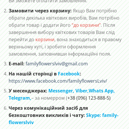
Ви зможете оплатити замовлення.
Замовити через корзину:
Якщо Вам потрібно
обрати декілька квіткових виробів, Вам потрібно
обрати товар і додати його
“до корзини”
. Після
завершення вибору квіткових товарів Вам слід
перейти до
корзини
, вона знаходиться в правому
верхньому куті, і зробити оформлення
замовлення, заповнивши інформаційні поля.
E-mail:
familyflowerslviv@gmail.com
На нашій сторінці в
Facebook
:
https://www.facebook.com/familyflowersLviv/
У месенджерах:
Messenger,
Viber,
Whats App
,
Telegram,
– за номерром (
+38 (096) 123-888-5)
Через комунікаційний засіб для
безкоштовних викликів і чату:
Skype: family-
flowerslviv