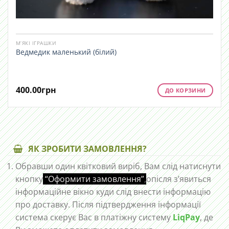
М’ЯКІ ІГРАШКИ
Ведмедик маленький (білий)
400.00
грн
ДО КОРЗИНИ
ЯК ЗРОБИТИ ЗАМОВЛЕННЯ?
Обравши один квітковий виріб, Вам слід натиснути
кнопку
“Оформити замовлення”
,
опісля з’явиться
інформаційне вікно куди слід внести інформацію
про доставку. Після підтвердження інформації
система скерує Вас в платіжну систему
LiqPay
, де