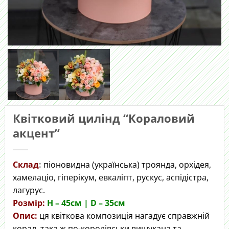
Квітковий цилінд “Кораловий
акцент”
Склад
:
піоновидна (українська) троянда, орхідея,
хамелаціо, гіперікум, евкаліпт, рускус, аспідістра,
лагурус.
Розмір:
H – 45cм | D – 35см
Опис:
ця квіткова композиція нагадує справжній
корал, така ж по-королівськи вишукана та