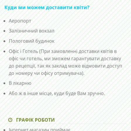
Куди ми можем доставити квіти?
Аеропорт
Залізничний вокзал
Пологовий будинок
Офіс і Готель (При замовленні доставки квітів в
офіс чи готель, ми зможем гарантувати доставку
до рецепції, так як заклад може відмовити доступ
до номеру чи офісу отримувача).
В лікарню
Або ж в інше місце, куди буде Вам зручно.
ГРАФІК РОБОТИ
Інтернет-магазин приймає