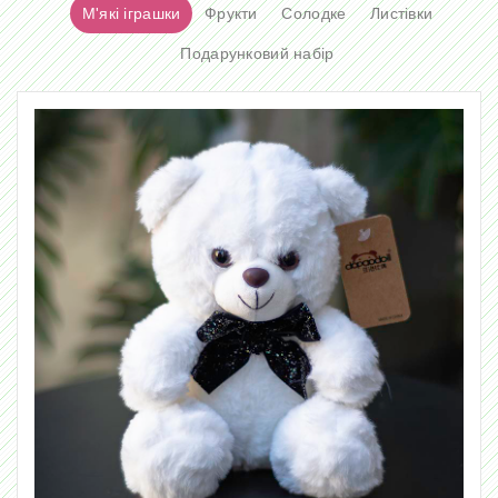
М'які іграшки
Фрукти
Солодке
Листівки
Подарунковий набір