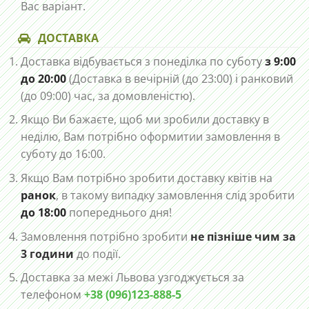
Вас варіант.
ДОСТАВКА
Доставка відбувається з понеділка по суботу
з 9:00
до 20:00
(Доставка в вечірній (до 23:00) і ранковий
(до 09:00) час, за домовленістю).
Якщо Ви бажаєте, щоб ми зробили доставку в
неділю, Вам потрібно оформитии замовлення в
суботу до 16:00.
Якщо Вам потрібно зробити доставку квітів на
ранок
, в такому випадку замовлення слід зробити
до 18:00
попереднього дня!
Замовлення потрібно зробити
не пізніше чим за
3 години
до події.
Доставка за межі Львова узгоджується за
телефоном
+38 (096)123-888-5