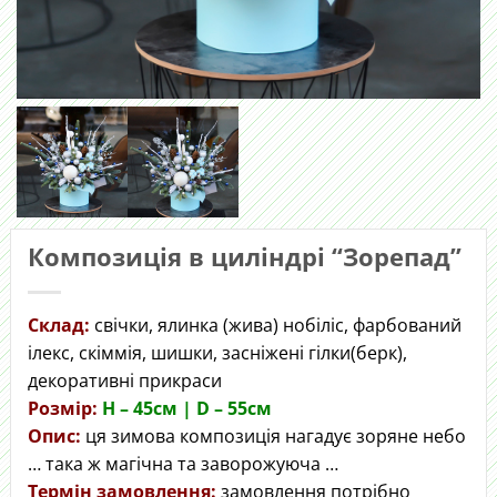
Композиція в циліндрі “Зорепад”
Склад:
свічки, ялинка (жива) нобіліс, фарбований
ілекс, скіммія, шишки, засніжені гілки(берк),
декоративні прикраси
Розмір:
H – 45cм | D – 55см
Опис:
ця зимова композиція нагадує зоряне небо
… така ж магічна та заворожуюча …
Термін замовлення:
замовлення потрібно