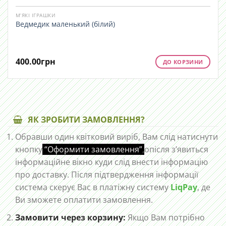
М’ЯКІ ІГРАШКИ
Ведмедик маленький (білий)
400.00
грн
ДО КОРЗИНИ
ЯК ЗРОБИТИ ЗАМОВЛЕННЯ?
Обравши один квітковий виріб, Вам слід натиснути
кнопку
“Оформити замовлення”
,
опісля з’явиться
інформаційне вікно куди слід внести інформацію
про доставку. Після підтвердження інформації
система скерує Вас в платіжну систему
LiqPay
, де
Ви зможете оплатити замовлення.
Замовити через корзину:
Якщо Вам потрібно