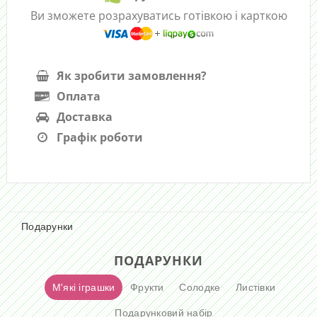
Ви зможете розрахуватись готівкою і карткою
Як зробити замовлення?
Оплата
Доставка
Графік роботи
Подарунки
ПОДАРУНКИ
М'які іграшки
Фрукти
Солодке
Листівки
Подарунковий набір