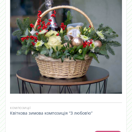
КОМПОЗИЦІЇ
Квіткова зимова композиція “З любов’ю”