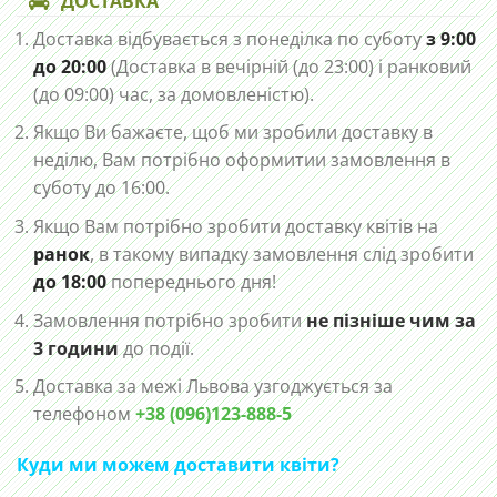
ДОСТАВКА
Доставка відбувається з понеділка по суботу
з 9:00
до 20:00
(Доставка в вечірній (до 23:00) і ранковий
(до 09:00) час, за домовленістю).
Якщо Ви бажаєте, щоб ми зробили доставку в
неділю, Вам потрібно оформитии замовлення в
суботу до 16:00.
Якщо Вам потрібно зробити доставку квітів на
ранок
, в такому випадку замовлення слід зробити
до 18:00
попереднього дня!
Замовлення потрібно зробити
не пізніше чим за
3 години
до події.
Доставка за межі Львова узгоджується за
телефоном
+38 (096)123-888-5
Куди ми можем доставити квіти?