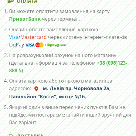
ОПЛАТА
Ви можете оплатити замовлення на карту
ПриватБанк
через термінал.
Онлайн-оплата замовлення, карткою
Visa
/
Mastercard
через систему інтернет-платежів
LiqPay
На розрахунковий рахунок нашого магазину
(Детальна інформація за телефоном
+38 (096)123-
888-5
).
Оплата карткою або готівкою в магазині за
адресою:
м. Львів пр. Чорновола 2а,
Павільйон “Квіти”, місце №16.
Якщо ні один з вище перелічених пунктів Вам не
підійде, ми постараємся знайти інший зручний для
Вас варіант.