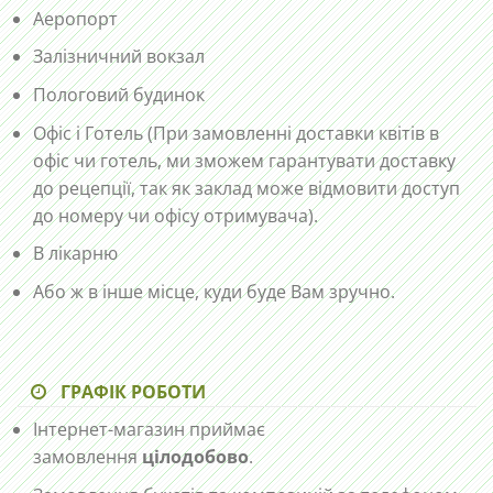
Аеропорт
Залізничний вокзал
Пологовий будинок
Офіс і Готель (При замовленні доставки квітів в
офіс чи готель, ми зможем гарантувати доставку
до рецепції, так як заклад може відмовити доступ
до номеру чи офісу отримувача).
В лікарню
Або ж в інше місце, куди буде Вам зручно.
ГРАФІК РОБОТИ
Інтернет-магазин приймає
замовлення
цілодобово
.