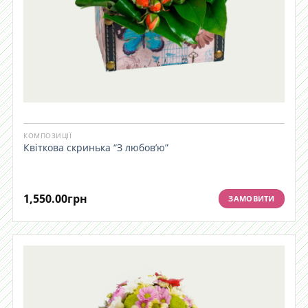
КОМПОЗИЦІЇ
Квіткова скринька “З любов’ю”
1,550.00
грн
ЗАМОВИТИ