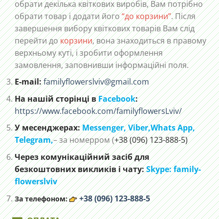
обрати декілька квіткових виробів, Вам потрібно
обрати товар і додати його
“до корзини”
. Після
завершення вибору квіткових товарів Вам слід
перейти до
корзини
, вона знаходиться в правому
верхньому куті, і зробити оформлення
замовлення, заповнивши інформаційні поля.
E-mail:
familyflowerslviv@gmail.com
На нашій сторінці в
Facebook
:
https://www.facebook.com/familyflowersLviv/
У месенджерах:
Messenger,
Viber,
Whats App
,
Telegram,
– за номерром (
+38 (096) 123-888-5)
Через комунікаційний засіб для
безкоштовних викликів і чату:
Skype: family-
flowerslviv
+38 (096) 123-888-5
За телефоном: