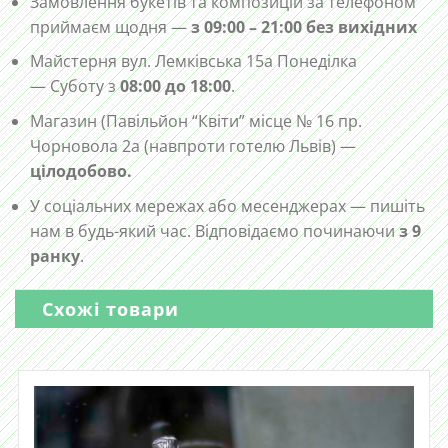
Замовлення букетів та композицій за телефоном
приймаєм щодня —
з 09:00 – 21:00 без вихідних
Майстерня вул. Лемківська 15а Понеділка
— Суботу з
08:00 до 18:00
.
Магазин (Павільйон “Квіти” місце № 16 пр.
Чорновола 2а (навпроти готелю Львів) —
цілодобово.
У соціальних мережах або месенджерах — пишіть
нам в будь-який час. Відповідаємо починаючи
з 9
ранку
.
Схожі товари