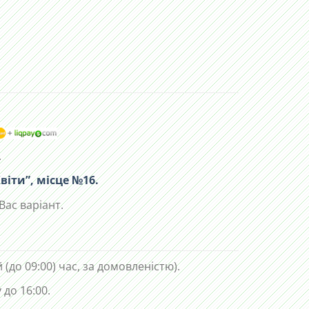
.
віти”, місце №16.
Вас варіант.
 (до 09:00) час, за домовленістю).
до 16:00.