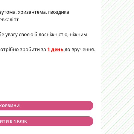
 еутома, хризантема, гвоздика
 евкаліпт
бе увагу своєю білосніжністю, ніжним
отрібно зробити за
1 д
ень
до вручення.
 КОРЗИНИ
ТИ В 1 КЛІК