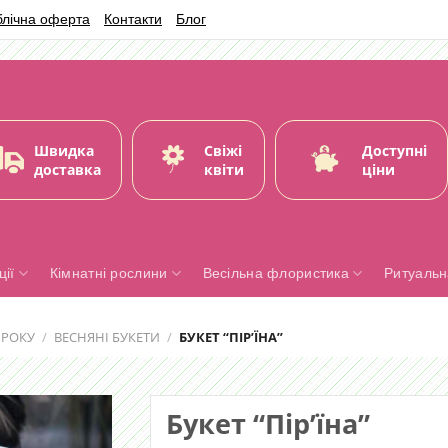
блічна оферта
Контакти
Блог
Швидка
Свіжі
Доступні
доставка
квіти
ціни
ії
Кімнатні рослини
Весільна флористика
Ритуальн
 РОКУ
/
ВЕСНЯНІ БУКЕТИ
/
БУКЕТ “ПІР’ЇНА”
Букет “Пір’їна”