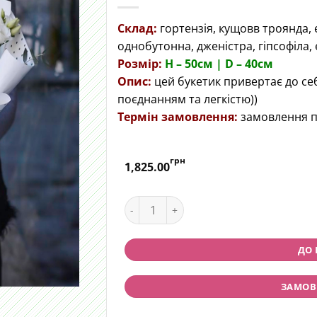
Склад:
гортензія, кущовв троянда,
однобутонна, дженістра, гіпсофіла,
Розмір:
H – 50cм | D – 40см
Опис:
цей букетик привертає до се
поєднанням та легкістю))
Термін замовлення:
замовлення п
грн
1,825.00
Букет "Пір'їна" quantity
ДО
ЗАМОВИ