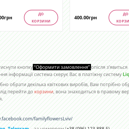
ДО
ДО
00
грн
400.00
грн
КОРЗИНИ
КОРЗ
тиснути кнопку
“Оформити замовлення”
,
опісля з’явиться
ння інформації система скерує Вас в платіжну систему
Li
но обрати декілька квіткових виробів, Вам потрібно обр
лід перейти до
корзини
, вона знаходиться в правому ве
я.
.facebook.com/familyflowersLviv/
pp
,
Telegram,
– за номерром (
+38 (096) 123-888-5)