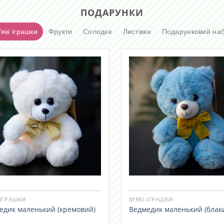
ПОДАРУНКИ
які іграшки
Фрукти
Солодке
Листівки
Подарунковий наб
 ІГРАШКИ
М’ЯКІ ІГРАШКИ
едик маленький (кремовий)
Ведмедик маленький (блак