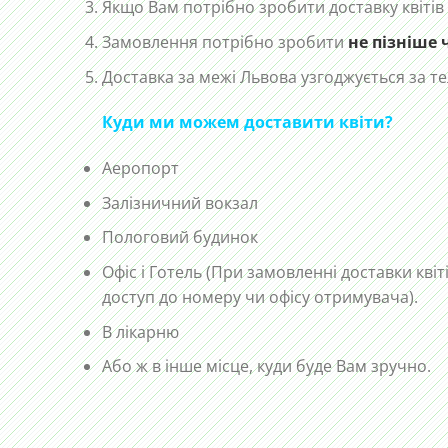
Якщо Вам потрібно зробити доставку квітів
Замовлення потрібно зробити
не пізніше 
Доставка за межі Львова узгоджується за 
Куди ми можем доставити квіти?
Аеропорт
Залізничний вокзал
Пологовий будинок
Офіс і Готель (При замовленні доставки квіт
доступ до номеру чи офісу отримувача).
В лікарню
Або ж в інше місце, куди буде Вам зручно.