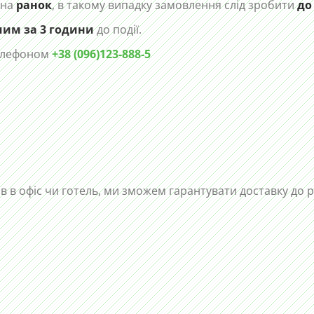
 на
ранок
, в такому випадку замовлення слід зробити
до
чим за 3 години
до події.
телефоном
+38 (096)123-888-5
ів в офіс чи готель, ми зможем гарантувати доставку до 