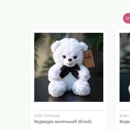
М'
М’ЯКІ ІГРАШКИ
М’ЯКІ
Ведмедик маленький (білий)
Ведм