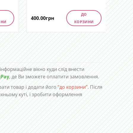
ДО
400.00
грн
400.00
ИНИ
КОРЗИНИ
 інформаційне вікно куди слід внести
qPay
, де Ви зможете оплатити замовлення.
ати товар і додати його
“до корзини”
. Після
рхньому куті, і зробити оформлення