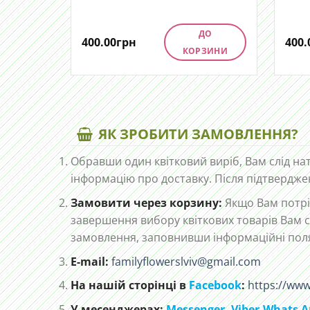
ДО
400.00
грн
400.
КОРЗИНИ
ЯК ЗРОБИТИ ЗАМОВЛЕННЯ?
Обравши один квітковий виріб, Вам слід на
інформацію про доставку. Після підтвердже
Замовити через корзину:
Якщо Вам потріб
завершення вибору квіткових товарів Вам с
замовлення, заповнивши інформаційні пол
E-mail:
familyflowerslviv@gmail.com
На нашій сторінці в
Facebook
:
https://www
У месенджерах:
Messenger,
Viber,
Whats A