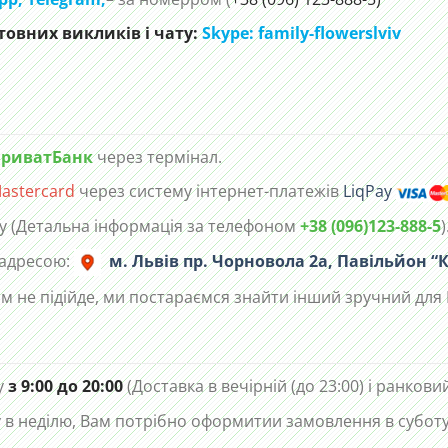
овних викликів і чату:
Skype: family-flowerslviv
риватБанк
через термінал.
astercard
через систему інтернет-платежів
LiqPay
у (Детальна інформація за телефоном
+38 (096)123-888-5
)
 адресою:
м. Львів пр. Чорновола 2а, Павільйон “К
м не підійде, ми постараємся знайти інший зручний для 
у
з 9:00 до 20:00
(Доставка в вечірній (до 23:00) і ранковий
в неділю, Вам потрібно оформитии замовлення в суботу 