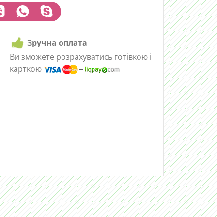
Зручна оплата
Ви зможете розрахуватись готівкою і
карткою