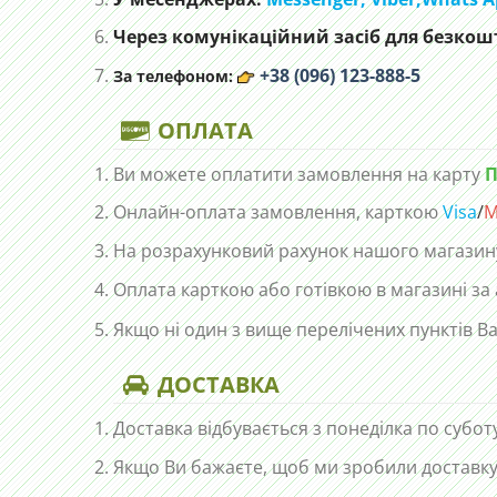
Через комунікаційний засіб для безкошт
+38 (096) 123-888-5
За телефоном:
ОПЛАТА
Ви можете оплатити замовлення на карту
П
Онлайн-оплата замовлення, карткою
Visa
/
M
На розрахунковий рахунок нашого магазин
Оплата карткою або готівкою в магазині за
Якщо ні один з вище перелічених пунктів Ва
ДОСТАВКА
Доставка відбувається з понеділка по субот
Якщо Ви бажаєте, щоб ми зробили доставку 