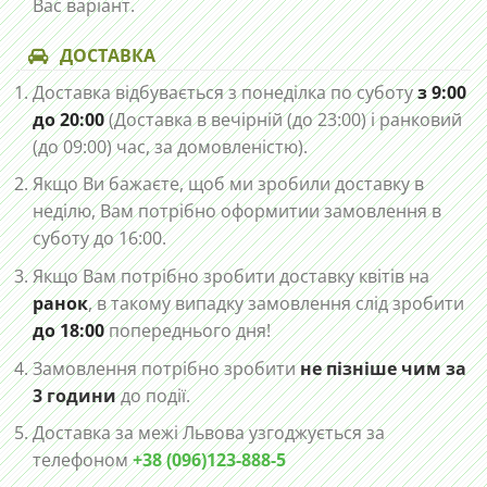
Вас варіант.
ДОСТАВКА
Доставка відбувається з понеділка по суботу
з 9:00
до 20:00
(Доставка в вечірній (до 23:00) і ранковий
(до 09:00) час, за домовленістю).
Якщо Ви бажаєте, щоб ми зробили доставку в
неділю, Вам потрібно оформитии замовлення в
суботу до 16:00.
Якщо Вам потрібно зробити доставку квітів на
ранок
, в такому випадку замовлення слід зробити
до 18:00
попереднього дня!
Замовлення потрібно зробити
не пізніше чим за
3 години
до події.
Доставка за межі Львова узгоджується за
телефоном
+38 (096)123-888-5