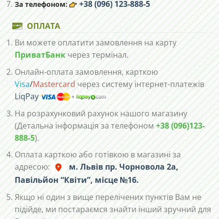
+38 (096) 123-888-5
За телефоном:
ОПЛАТА
Ви можете оплатити замовлення на карту
ПриватБанк
через термінал.
Онлайн-оплата замовлення, карткою
Visa
/
Mastercard
через систему інтернет-платежів
LiqPay
На розрахунковий рахунок нашого магазину
(Детальна інформація за телефоном
+38 (096)123-
888-5
).
Оплата карткою або готівкою в магазині за
адресою:
м. Львів пр. Чорновола 2а,
Павільйон “Квіти”, місце №16.
Якщо ні один з вище перелічених пунктів Вам не
підійде, ми постараємся знайти інший зручний для