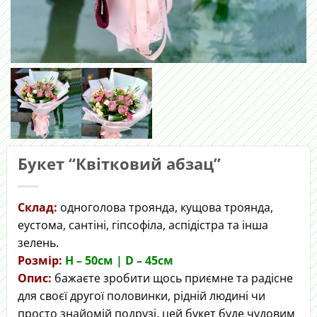
Букет “Квітковий абзац”
Склад:
одноголова троянда, кущова троянда,
еустома, сантіні, гіпсофіла, аспідістра та інша
зелень.
Розмір:
H – 50cм | D – 45см
Опис:
бажаєте зробити щось приємне та радісне
для своєї другої половинки, рідній людині чи
просто знайомій подрузі, цей букет буде чудовим