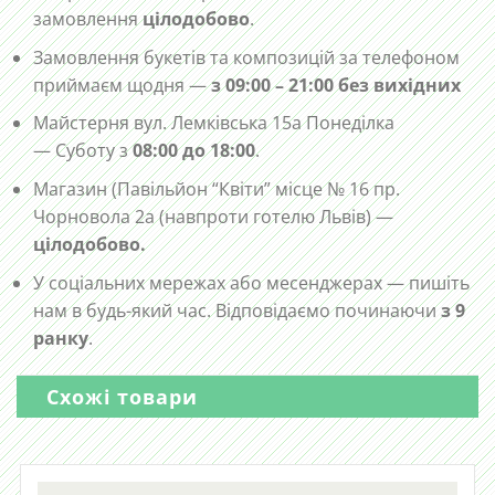
замовлення
цілодобово
.
Замовлення букетів та композицій за телефоном
приймаєм щодня —
з 09:00 – 21:00 без вихідних
Майстерня вул. Лемківська 15а Понеділка
— Суботу з
08:00 до 18:00
.
Магазин (Павільйон “Квіти” місце № 16 пр.
Чорновола 2а (навпроти готелю Львів) —
цілодобово.
У соціальних мережах або месенджерах — пишіть
нам в будь-який час. Відповідаємо починаючи
з 9
ранку
.
Схожі товари