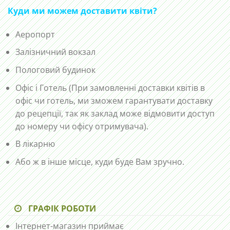
Куди ми можем доставити квіти?
Аеропорт
Залізничний вокзал
Пологовий будинок
Офіс і Готель (При замовленні доставки квітів в
офіс чи готель, ми зможем гарантувати доставку
до рецепції, так як заклад може відмовити доступ
до номеру чи офісу отримувача).
В лікарню
Або ж в інше місце, куди буде Вам зручно.
ГРАФІК РОБОТИ
Інтернет-магазин приймає