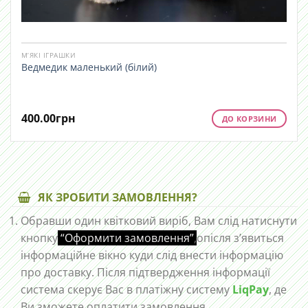
М’ЯКІ ІГРАШКИ
Ведмедик маленький (білий)
400.00
грн
ДО КОРЗИНИ
ЯК ЗРОБИТИ ЗАМОВЛЕННЯ?
Обравши один квітковий виріб, Вам слід натиснути
кнопку
“Оформити замовлення”
,
опісля з’явиться
інформаційне вікно куди слід внести інформацію
про доставку. Після підтвердження інформації
система скерує Вас в платіжну систему
LiqPay
, де
Ви зможете оплатити замовлення.