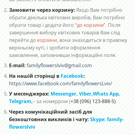
Замовити через корзину:
Якщо Вам потрібно
обрати декілька квіткових виробів, Вам потрібно
обрати товар і додати його
“до корзини”
. Після
завершення вибору квіткових товарів Вам слід
перейти до
корзини
, вона знаходиться в правому
верхньому куті, і зробити оформлення
замовлення, заповнивши інформаційні поля.
E-mail:
familyflowerslviv@gmail.com
На нашій сторінці в
Facebook
:
https://www.facebook.com/familyflowersLviv/
У месенджерах:
Messenger,
Viber,
Whats App
,
Telegram,
– за номерром (
+38 (096) 123-888-5)
Через комунікаційний засіб для
безкоштовних викликів і чату:
Skype: family-
flowerslviv