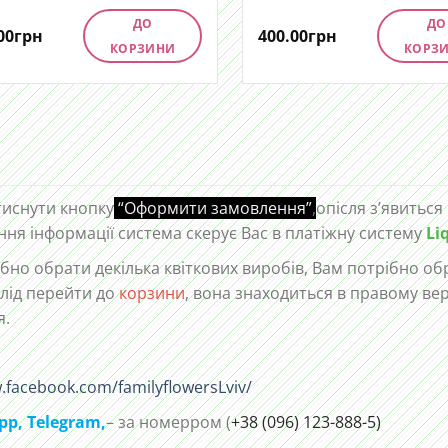
ДО
ДО
00
грн
400.00
грн
КОРЗИНИ
КОРЗ
тиснути кнопку
“Оформити замовлення”
,
опісля з’явиться
ння інформації система скерує Вас в платіжну систему
Li
но обрати декілька квіткових виробів, Вам потрібно обр
лід перейти до
корзини
, вона знаходиться в правому ве
я.
.facebook.com/familyflowersLviv/
pp
,
Telegram,
– за номерром (
+38 (096) 123-888-5)