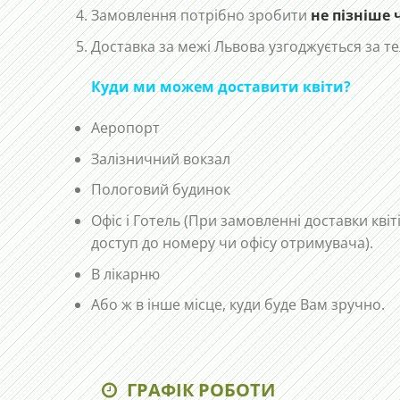
Замовлення потрібно зробити
не пізніше 
Доставка за межі Львова узгоджується за 
Куди ми можем доставити квіти?
Аеропорт
Залізничний вокзал
Пологовий будинок
Офіс і Готель (При замовленні доставки квіт
доступ до номеру чи офісу отримувача).
В лікарню
Або ж в інше місце, куди буде Вам зручно.
ГРАФІК РОБОТИ