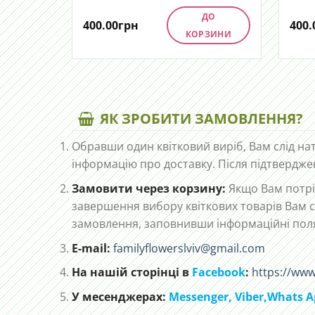
ДО
400.00
грн
400.
КОРЗИНИ
ЯК ЗРОБИТИ ЗАМОВЛЕННЯ?
Обравши один квітковий виріб, Вам слід на
інформацію про доставку. Після підтвердже
Замовити через корзину:
Якщо Вам потріб
завершення вибору квіткових товарів Вам с
замовлення, заповнивши інформаційні пол
E-mail:
familyflowerslviv@gmail.com
На нашій сторінці в
Facebook
:
https://www
У месенджерах:
Messenger,
Viber,
Whats A