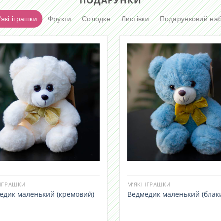
які іграшки
Фрукти
Солодке
Листівки
Подарунковий наб
 ІГРАШКИ
М’ЯКІ ІГРАШКИ
едик маленький (кремовий)
Ведмедик маленький (блак