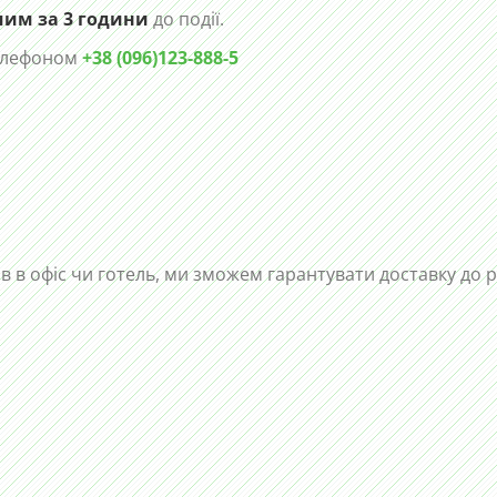
чим за 3 години
до події.
телефоном
+38 (096)123-888-5
ів в офіс чи готель, ми зможем гарантувати доставку до 