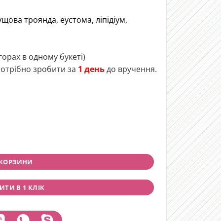
щова троянда, еустома, ліпідіум,
горах в одному букеті)
отрібно зробити за
1 день
до вручення.
 КОРЗИНИ
ТИ В 1 КЛІК