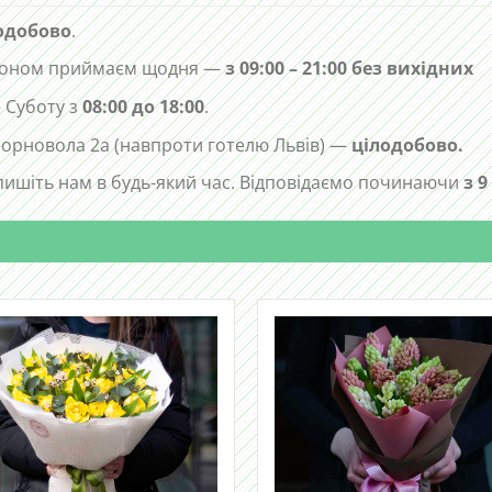
одобово
.
лефоном приймаєм щодня —
з 09:00 – 21:00 без вихідних
 Суботу з
08:00 до 18:00
.
 Чорновола 2а (навпроти готелю Львів) —
цілодобово.
ишіть нам в будь-який час. Відповідаємо починаючи
з 9