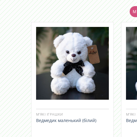
М'
М’ЯКІ ІГРАШКИ
М’ЯКІ
Ведмедик маленький (білий)
Ведм