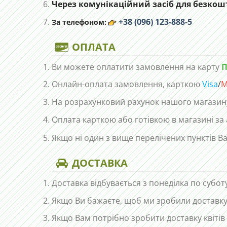
Через комунікаційний засіб для безкошт
+38 (096) 123-888-5
За телефоном:
ОПЛАТА
Ви можете оплатити замовлення на карту
П
Онлайн-оплата замовлення, карткою
Visa
/
M
На розрахунковий рахунок нашого магазин
Оплата карткою або готівкою в магазині за
Якщо ні один з вище перелічених пунктів Ва
ДОСТАВКА
Доставка відбувається з понеділка по субот
Якщо Ви бажаєте, щоб ми зробили доставку 
Якщо Вам потрібно зробити доставку квітів