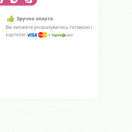
Зручна оплата
Ви зможете розрахуватись готівкою і
карткою