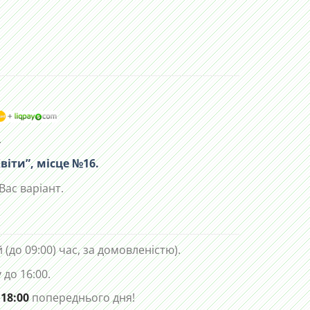
.
віти”, місце №16.
Вас варіант.
 (до 09:00) час, за домовленістю).
до 16:00.
 18:00
попереднього дня!