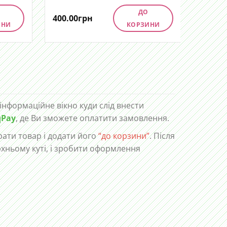
ДО
400.00
грн
400.00
ИНИ
КОРЗИНИ
 інформаційне вікно куди слід внести
qPay
, де Ви зможете оплатити замовлення.
ати товар і додати його
“до корзини”
. Після
рхньому куті, і зробити оформлення