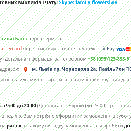
овних викликів і чату:
Skype: family-flowerslviv
риватБанк
через термінал.
astercard
через систему інтернет-платежів
LiqPay
у (Детальна інформація за телефоном
+38 (096)123-888-5
)
 адресою:
м. Львів пр. Чорновола 2а, Павільйон “К
м не підійде, ми постараємся знайти інший зручний для 
у
з 9:00 до 20:00
(Доставка в вечірній (до 23:00) і ранковий
в неділю, Вам потрібно оформитии замовлення в суботу 
 на
ранок
, в такому випадку замовлення слід зробити
до