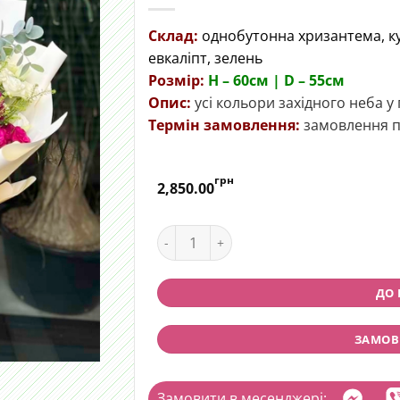
Склад:
однобутонна хризантема, ку
евкаліпт, зелень
Розмір:
H – 60cм | D – 55см
Опис:
усі кольори західного неба у 
Термін замовлення:
замовлення п
грн
2,850.00
Букет "Гірські сутінки" quantity
ДО
ЗАМОВИ
Замовити в месенджері: