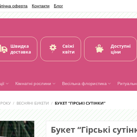
блічна оферта
Контакти
Блог
Швидка
Свіжі
Доступні
доставка
квіти
ціни
ії
Кімнатні рослини
Весільна флористика
Ритуальн
 РОКУ
/
ВЕСНЯНІ БУКЕТИ
/
БУКЕТ “ГІРСЬКІ СУТІНКИ”
Букет “Гірські сутін