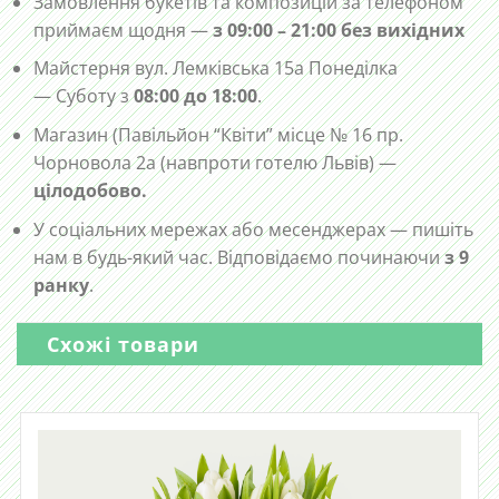
Замовлення букетів та композицій за телефоном
приймаєм щодня —
з 09:00 – 21:00 без вихідних
Майстерня вул. Лемківська 15а Понеділка
— Суботу з
08:00 до 18:00
.
Магазин (Павільйон “Квіти” місце № 16 пр.
Чорновола 2а (навпроти готелю Львів) —
цілодобово.
У соціальних мережах або месенджерах — пишіть
нам в будь-який час. Відповідаємо починаючи
з 9
ранку
.
Схожі товари