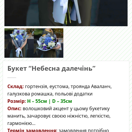
Букет “Небесна далечінь”
Склад:
гортензія, еустома, троянда Аваланч,
галузкова ромашка, польові додатки
Розмір:
H – 55cм | D – 35см
Опис:
волошковий акцент у цьому букетику
манить, зачаровує своєю ніжністю, легкістю,
гармонією…
Термін замовлення:
замовлення потрібно