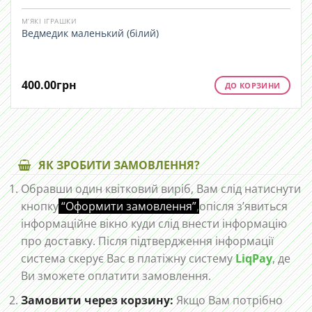
М’ЯКІ ІГРАШКИ
Ведмедик маленький (білий)
400.00
грн
ДО КОРЗИНИ
ЯК ЗРОБИТИ ЗАМОВЛЕННЯ?
Обравши один квітковий виріб, Вам слід натиснути
кнопку
“Оформити замовлення”
,
опісля з’явиться
інформаційне вікно куди слід внести інформацію
про доставку. Після підтвердження інформації
система скерує Вас в платіжну систему
LiqPay
, де
Ви зможете оплатити замовлення.
Замовити через корзину:
Якщо Вам потрібно