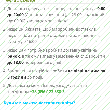
ДОСТАВКА
Доставка відбувається з понеділка по суботу
з 9:00
до 20:00
(Доставка в вечірній (до 23:00) і ранковий
(до 09:00) час, за домовленістю).
Якщо Ви бажаєте, щоб ми зробили доставку в
неділю, Вам потрібно оформитии замовлення в
суботу до 16:00.
Якщо Вам потрібно зробити доставку квітів на
ранок
, в такому випадку замовлення слід зробити
до 18:00
попереднього дня!
Замовлення потрібно зробити
не пізніше чим за
3 години
до події.
Доставка за межі Львова узгоджується за
телефоном
+38 (096)123-888-5
Куди ми можем доставити квіти?