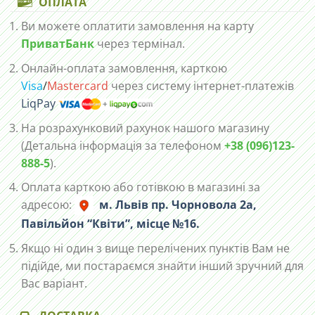
ОПЛАТА
Ви можете оплатити замовлення на карту
ПриватБанк
через термінал.
Онлайн-оплата замовлення, карткою
Visa
/
Mastercard
через систему інтернет-платежів
LiqPay
На розрахунковий рахунок нашого магазину
(Детальна інформація за телефоном
+38 (096)123-
888-5
).
Оплата карткою або готівкою в магазині за
адресою:
м. Львів пр. Чорновола 2а,
Павільйон “Квіти”, місце №16.
Якщо ні один з вище перелічених пунктів Вам не
підійде, ми постараємся знайти інший зручний для
Вас варіант.