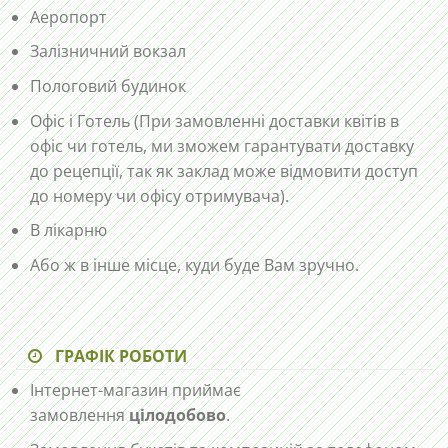
Аеропорт
Залізничний вокзал
Пологовий будинок
Офіс і Готель (При замовленні доставки квітів в
офіс чи готель, ми зможем гарантувати доставку
до рецепції, так як заклад може відмовити доступ
до номеру чи офісу отримувача).
В лікарню
Або ж в інше місце, куди буде Вам зручно.
ГРАФІК РОБОТИ
Інтернет-магазин приймає
замовлення
цілодобово
.