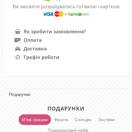
Ви зможете розрахуватись готівкою і карткою
Як зробити замовлення?
Оплата
Доставка
Графік роботи
Подарунки
ПОДАРУНКИ
М'які іграшки
Фрукти
Солодке
Листівки
Подарунковий набір