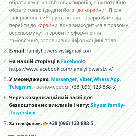
обрати декілька квіткових виробів, Вам потрібно
обрати товар і додати його
“до корзини”
. Після
завершення вибору квіткових товарів Вам слід
перейти до
корзини
, вона знаходиться в правому
верхньому куті, і зробити оформлення
замовлення, заповнивши інформаційні поля.
E-mail:
familyflowerslviv@gmail.com
На нашій сторінці в
Facebook
:
https://www.facebook.com/familyflowersLviv/
У месенджерах:
Messenger,
Viber,
Whats App
,
Telegram,
– за номерром (
+38 (096) 123-888-5)
Через комунікаційний засіб для
безкоштовних викликів і чату:
Skype: family-
flowerslviv
+38 (096) 123-888-5
За телефоном: