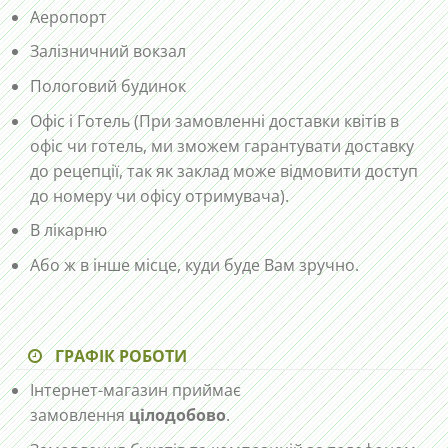
Аеропорт
Залізничний вокзал
Пологовий будинок
Офіс і Готель (При замовленні доставки квітів в
офіс чи готель, ми зможем гарантувати доставку
до рецепції, так як заклад може відмовити доступ
до номеру чи офісу отримувача).
В лікарню
Або ж в інше місце, куди буде Вам зручно.
ГРАФІК РОБОТИ
Інтернет-магазин приймає
замовлення
цілодобово
.