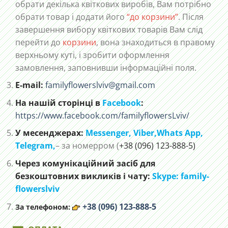
обрати декілька квіткових виробів, Вам потрібно
обрати товар і додати його
“до корзини”
. Після
завершення вибору квіткових товарів Вам слід
перейти до
корзини
, вона знаходиться в правому
верхньому куті, і зробити оформлення
замовлення, заповнивши інформаційні поля.
E-mail:
familyflowerslviv@gmail.com
На нашій сторінці в
Facebook
:
https://www.facebook.com/familyflowersLviv/
У месенджерах:
Messenger,
Viber,
Whats App
,
Telegram,
– за номерром (
+38 (096) 123-888-5)
Через комунікаційний засіб для
безкоштовних викликів і чату:
Skype: family-
flowerslviv
+38 (096) 123-888-5
За телефоном: