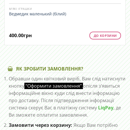
М’ЯКІ ІГРАШКИ
Ведмедик маленький (білий)
400.00
грн
ДО КОРЗИНИ
ЯК ЗРОБИТИ ЗАМОВЛЕННЯ?
Обравши один квітковий виріб, Вам слід натиснути
кнопку
“Оформити замовлення”
,
опісля з’явиться
інформаційне вікно куди слід внести інформацію
про доставку. Після підтвердження інформації
система скерує Вас в платіжну систему
LiqPay
, де
Ви зможете оплатити замовлення.
Замовити через корзину:
Якщо Вам потрібно