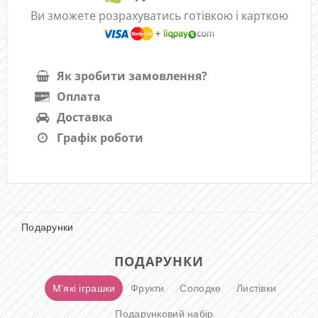
Ви зможете розрахуватись готівкою і карткою
Як зробити замовлення?
Оплата
Доставка
Графік роботи
Подарунки
ПОДАРУНКИ
М'які іграшки
Фрукти
Солодке
Листівки
Подарунковий набір