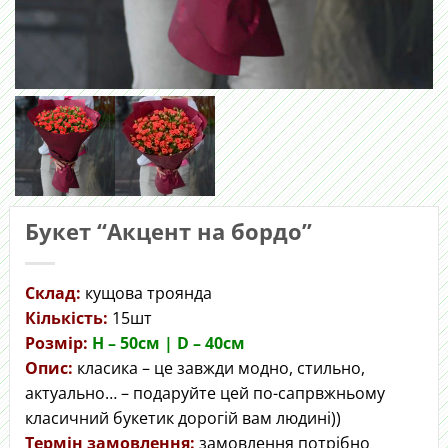
Букет “Акцент на бордо”
Склад:
кущова троянда
Кількість:
15шт
Розмір:
H – 50cм | D – 40см
Опис:
класика – це завжди модно, стильно,
актуально… – подаруйте цей по-сапрвжньому
класичний букетик дорогій вам людині))
Термін замовлення:
замовлення потрібно