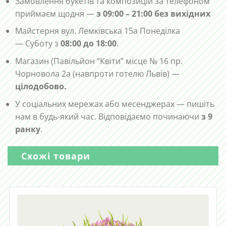
Замовлення букетів та композицій за телефоном
приймаєм щодня —
з 09:00 – 21:00 без вихідних
Майстерня вул. Лемківська 15а Понеділка
— Суботу з
08:00 до 18:00
.
Магазин (Павільйон “Квіти” місце № 16 пр.
Чорновола 2а (навпроти готелю Львів) —
цілодобово.
У соціальних мережах або месенджерах — пишіть
нам в будь-який час. Відповідаємо починаючи
з 9
ранку
.
Схожі товари