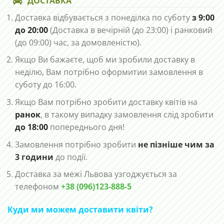
ДОСТАВКА
Доставка відбувається з понеділка по суботу
з 9:00
до 20:00
(Доставка в вечірній (до 23:00) і ранковий
(до 09:00) час, за домовленістю).
Якщо Ви бажаєте, щоб ми зробили доставку в
неділю, Вам потрібно оформитии замовлення в
суботу до 16:00.
Якщо Вам потрібно зробити доставку квітів на
ранок
, в такому випадку замовлення слід зробити
до 18:00
попереднього дня!
Замовлення потрібно зробити
не пізніше чим за
3 години
до події.
Доставка за межі Львова узгоджується за
телефоном
+38 (096)123-888-5
Куди ми можем доставити квіти?