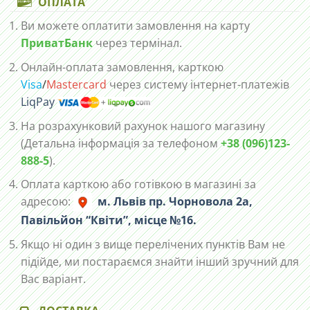
ОПЛАТА
Ви можете оплатити замовлення на карту
ПриватБанк
через термінал.
Онлайн-оплата замовлення, карткою
Visa
/
Mastercard
через систему інтернет-платежів
LiqPay
На розрахунковий рахунок нашого магазину
(Детальна інформація за телефоном
+38 (096)123-
888-5
).
Оплата карткою або готівкою в магазині за
адресою:
м. Львів пр. Чорновола 2а,
Павільйон “Квіти”, місце №16.
Якщо ні один з вище перелічених пунктів Вам не
підійде, ми постараємся знайти інший зручний для
Вас варіант.