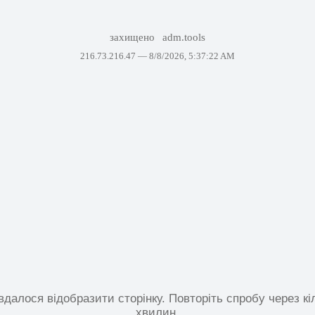
захищено
adm.tools
216.73.216.47 —
8/8/2026, 5:37:22 AM
вдалося відобразити сторінку. Повторіть спробу через кі
хвилин.